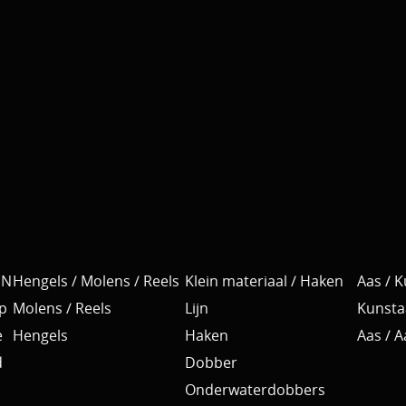
EN
Hengels / Molens / Reels
Klein materiaal / Haken
Aas / 
p
Molens / Reels
Lijn
Kunsta
e
Hengels
Haken
Aas / 
d
Dobber
Onderwaterdobbers