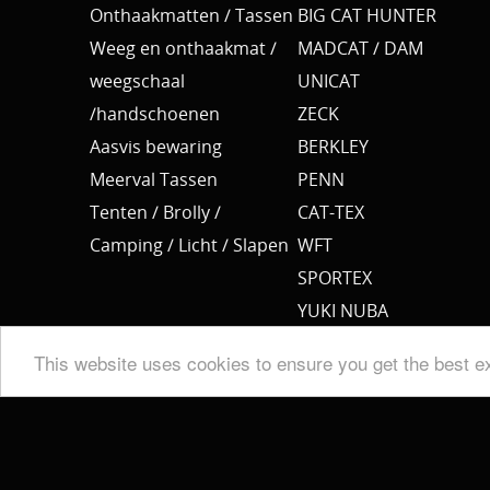
Onthaakmatten / Tassen
BIG CAT HUNTER
Weeg en onthaakmat /
MADCAT / DAM
weegschaal
UNICAT
/handschoenen
ZECK
Aasvis bewaring
BERKLEY
Meerval Tassen
PENN
Tenten / Brolly /
CAT-TEX
Camping / Licht / Slapen
WFT
SPORTEX
YUKI NUBA
BKK
This website uses cookies to ensure you get the best e
SPRO
MEERVAL.SHOP
NEMO
CAT SOUNDER