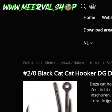
Home
Web
Download are
NL
Webshop
›
Klein materiaal / Haken
›
Haken
›
BL
#2/0 Black Cat Cat Hooker DG D
Deze cat ho
Zeer licht e
inschuren.
Te verkrijg