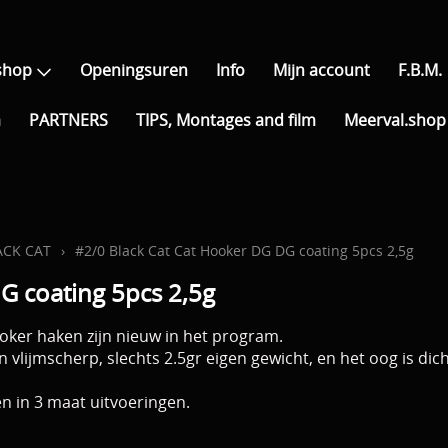
shop
Openingsuren
Info
Mijn account
F.B.M.
a
PARTNERS
TIPS, Montages and film
Meerval.shop 
ACK CAT
›
#2/0 Black Cat Cat Hooker DG DG coating 5pcs 2,5g
G coating 5pcs 2,5g
oker haken zijn nieuw in het program.
n vlijmscherp, slechts 2.5gr eigen gewicht, en het oog is dic
en in 3 maat uitvoeringen.