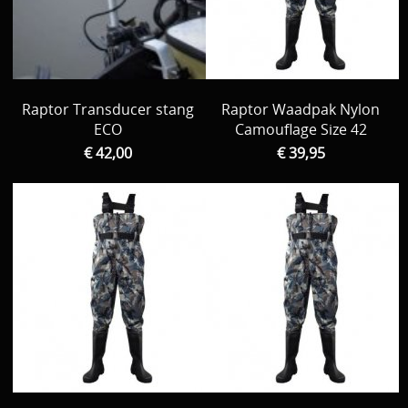
Raptor Transducer stang
Raptor Waadpak Nylon
ECO
Camouflage Size 42
€ 42,00
€ 39,95