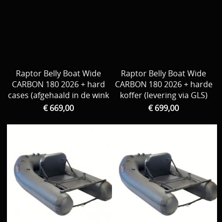
Download area
Boten en Belly / alle Benodigdheden
Tenten / Aasvisbewaring / Stoelen / Onthaakmatten /
PARTNERS
Tassen
TIPS, Montages and film
Raptor Belly Boat Wide
Raptor Belly Boat Wide
Per leverancier
CARBON 180 2026 + hard
CARBON 180 2026 + harde
Meerval.shop Pro staff
cases (afgehaald in de wink
koffer (levering via GLS)
Decoratie
€ 669,00
€ 699,00
You Tube kanaal
Kleding
PROMO materiaal
cadeau bon
2e hands 2e kans