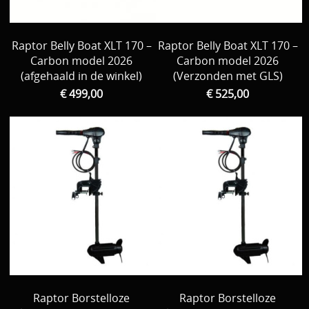
Raptor Belly Boat XLT 170 –
Raptor Belly Boat XLT 170 –
Carbon model 2026
Carbon model 2026
(afgehaald in de winkel)
(Verzonden met GLS)
€ 499,00
€ 525,00
Raptor Borstelloze
Raptor Borstelloze