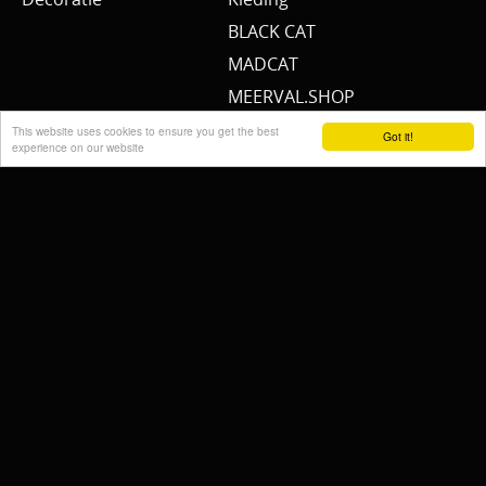
BLACK CAT
MADCAT
MEERVAL.SHOP
UNICAT
This website uses cookies to ensure you get the best
Got it!
experience on our website
ZECK
WFT
GERBING
BIG CAT HUNTER
YUKI NUBA
PROMO materiaal
cadeau bon
2e hands 2e kans
Mijn account
Blog
Verzending/Shipping
Herroepingsrecht