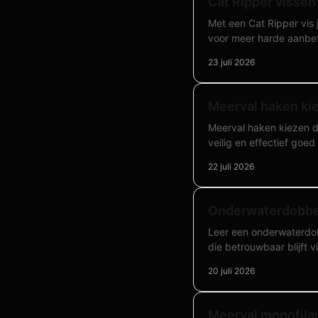
Cat Ripper visse
Met een Cat Ripper vis 
voor meer harde aanbet
23 juli 2026
Meerval haken kie
Meerval haken kiezen do
veilig en effectief goed
22 juli 2026
Onderwaterdobbe
Leer een onderwaterdob
die betrouwbaar blijft v
20 juli 2026
Meerval monofilam