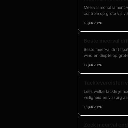
Meerval monofilament vs 
controle op grote vis vi
18 juli 2026
Beste meerval dri
Beste meerval drift floa
wind en diepte op grote
17 juli 2026
Tacklevereisten v
Lees welke tackle je nod
veiligheid en viszorg a
16 juli 2026
Zeck meerval end 