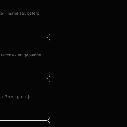
erk materiaal, betere
k, techniek en geplande
g. Zo vergroot je