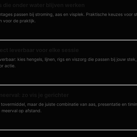
 die onder water blijven werken
ages passen bij stroming, aas en visplek. Praktische keuzes voor st
n voor de praktijk.
ect leverbaar voor elke sessie
verbaar: kies hengels, lijnen, rigs en viszorg die passen bij jouw ste
r actie.
eerval: zo vis je gerichter
tovermiddel, maar de juiste combinatie van aas, presentatie en timin
e meerval op afstand.