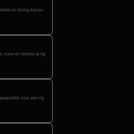
elheid en timing kiezen
 vorm en sterkte je rig
aspositie voor een rig