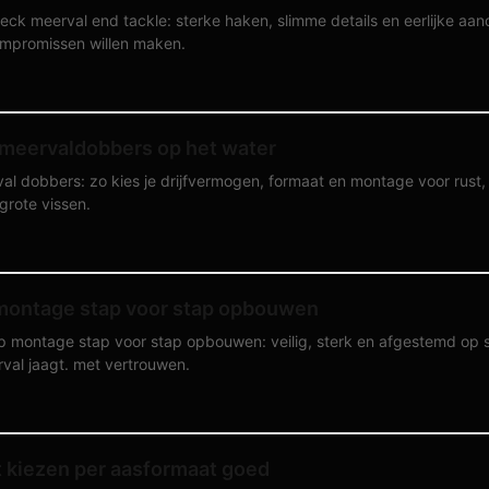
eck meerval end tackle: sterke haken, slimme details en eerlijke aa
ompromissen willen maken.
 meervaldobbers op het water
al dobbers: zo kies je drijfvermogen, formaat en montage voor rust,
 grote vissen.
 montage stap voor stap opbouwen
ip montage stap voor stap opbouwen: veilig, sterk en afgestemd op 
al jaagt. met vertrouwen.
 kiezen per aasformaat goed