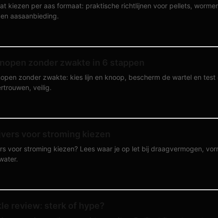
t kiezen per aas formaat: praktische richtlijnen voor pellets, wormen,
 en aasaanbieding.
knopen zonder zwakte in 6 stappen
open zonder zwakte: kies lijn en knoop, bescherm de wartel en test 
rtrouwen, veilig.
jvers voor stroming kiezen
ers voor stroming kiezen? Lees waar je op let bij draagvermogen, vo
water.
le review: sterk of hype?