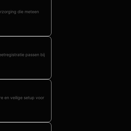
verzorging die meteen
etregistratie passen bij
re en veilige setup voor