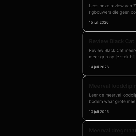
Lees onze review van Z
rigbouwers die geen c
15 juli 2026
Review Black Cat
Review Black Cat meerv
meer grip op je stek bij
14 juli 2026
Meerval loodclip
Leer de meerval loodcl
bodem waar grote meerv
13 juli 2026
Meerval dregmaat