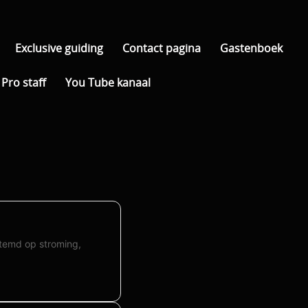
Exclusive guiding
Contact pagina
Gastenboek
Pro staff
You Tube kanaal
estemd op stroming,