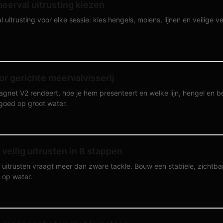
meerval uitrusting kiezen
 uitrusting voor elke sessie: kies hengels, molens, lijnen en veilige 
.
r gerichte meervalvisserij
net V2 rendeert, hoe je hem presenteert en welke lijn, hengel en be
 goed op groot water.
veilig uitrusten in 8 stappen
g uitrusten vraagt meer dan zware tackle. Bouw een stabiele, zichtba
s op water.