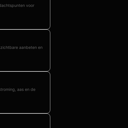
ndachtspunten voor
 zichtbare aanbeten en
stroming, aas en de