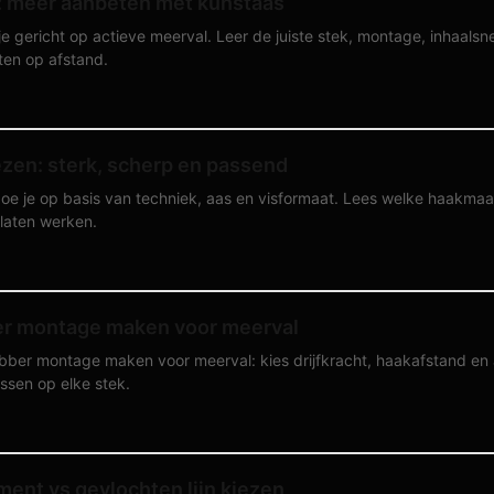
n: meer aanbeten met kunstaas
je gericht op actieve meerval. Leer de juiste stek, montage, inhaalsn
en op afstand.
zen: sterk, scherp en passend
e je op basis van techniek, aas en visformaat. Lees welke haakmaat,
 laten werken.
r montage maken voor meerval
ber montage maken voor meerval: kies drijfkracht, haakafstand en a
issen op elke stek.
ent vs gevlochten lijn kiezen