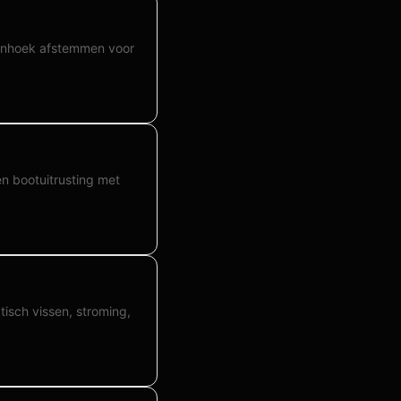
lijnhoek afstemmen voor
n bootuitrusting met
tisch vissen, stroming,