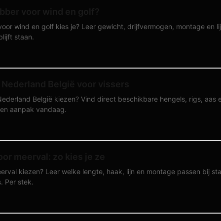
bber voor wind en golf?
oor wind en golf kies je? Leer gewicht, drijfvermogen, montage en 
ijft staan.
Nederland België voor vissers
derland België kiezen? Vind direct beschikbare hengels, rigs, aas e
r en aanpak vandaag.
or meerval: zo kies je ze
erval kiezen? Leer welke lengte, haak, lijn en montage passen bij sta
. Per stek.