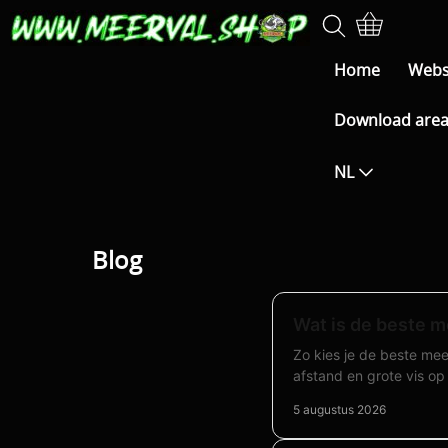
Home
Web
Download are
NL
Blog
Wat is de beste m
Zo kies je de beste mee
afstand en grote vis op
5 augustus 2026