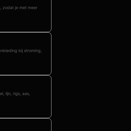
l, zodat je met meer
anbieding bij stroming,
 lijn, rigs, aas,