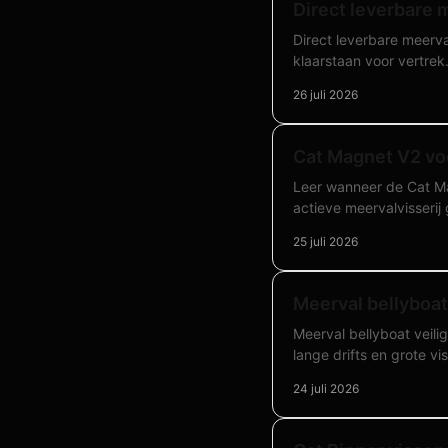
Direct leverbare 
Direct leverbare meerval
klaarstaan voor vertrek
26 juli 2026
Cat Magnet V2 voo
Leer wanneer de Cat Mag
actieve meervalvisserij
25 juli 2026
Meerval bellyboat 
Meerval bellyboat veili
lange drifts en grote vi
24 juli 2026