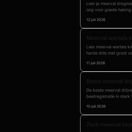
Leer je meerval dregmaa
oog voor goede haking
12 juli 2026
Meerval wartels 
Leer meerval wartels kn
harde drils met groot ve
11 juli 2026
Beste meerval dri
De beste meerval drijv
beetregistratie in sterk 
10 juli 2026
Zeck meerval tack