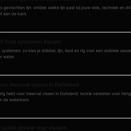
gevlochten lijn: ontdek welke lijn past bij jouw stek, techniek en dri
st aan de kant.
ft float systemen kiezen
t systemen: zo kies je dobber, lijn, lood en rig voor een stabiele aasa
r water.
oor meerval vissen in Duitsland
ig hebt voor meerval vissen in Duitsland: tackle vereisten voor hengel,
an de waterkant.
tackle review voor vissers