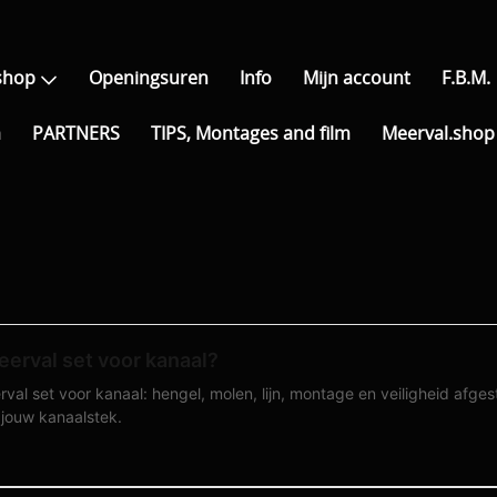
shop
Openingsuren
Info
Mijn account
F.B.M.
a
PARTNERS
TIPS, Montages and film
Meerval.shop 
eerval set voor kanaal?
rval set voor kanaal: hengel, molen, lijn, montage en veiligheid afg
 jouw kanaalstek.