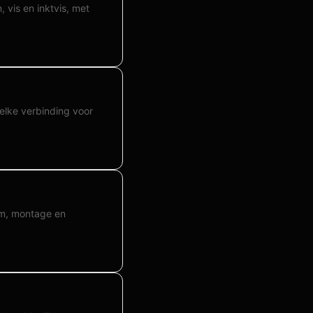
 vis en inktvis, met
elke verbinding voor
rm, montage en