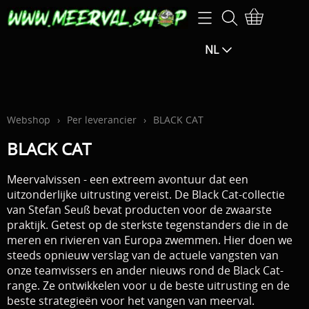
Home
NL
Webshop
SPECIALE AANBIEDINGEN-25% EXTRA op de
Openingsuren
aangegeven prijs (korting zal berekend worden in het
Info
Webshop
›
Per leverancier
›
BLACK CAT
winkelmandje)
BLACK CAT
Mijn account
SPECIALE AANBIEDINGEN -15% EXTRA KORTING op de
Meervalvissen - een extreem avontuur dat een
F.B.M.
aangegeven prijs (de korting wordt berekend in het
uitzonderlijke uitrusting vereist. De Black Cat-collectie
van Stefan Seuß bevat producten voor de zwaarste
winkelmandje)
Exclusive guiding
praktijk. Getest op de sterkste tegenstanders die in de
meren en rivieren van Europa zwemmen. Hier doen we
Hengels / Molens / Reels
steeds opnieuw verslag van de actuele vangsten van
Contact pagina
onze teamvissers en ander nieuws rond de Black Cat-
Klein materiaal / Haken
range. Ze
ontwikkelen voor u de beste uitrusting en de
Gastenboek
beste strategieën voor het vangen van meerval.
Aas / Kunstaas