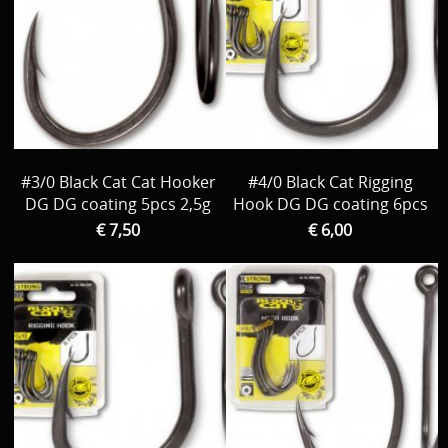
#3/0 Black Cat Cat Hooker
#4/0 Black Cat Rigging
DG DG coating 5pcs 2,5g
Hook DG DG coating 6pcs
€ 7,50
€ 6,00