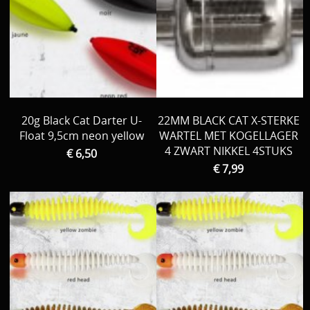
20g Black Cat Darter U-
22MM BLACK CAT X-STERKE
Float 9,5cm neon yellow
WARTEL MET KOGELLAGER
4 ZWART NIKKEL 4STUKS
€ 6,50
€ 7,99