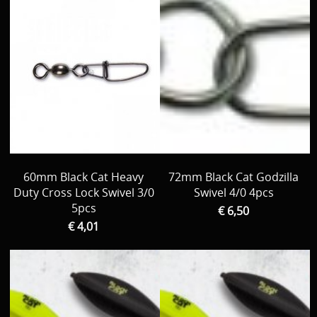
60mm Black Cat Heavy
72mm Black Cat Godzilla
Duty Cross Lock Swivel 3/0
Swivel 4/0 4pcs
5pcs
€ 6,50
€ 4,01