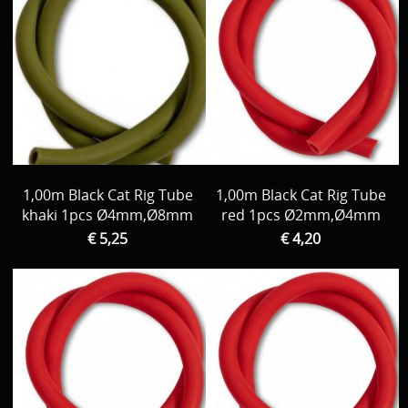
1,00m Black Cat Rig Tube
1,00m Black Cat Rig Tube
khaki 1pcs Ø4mm,Ø8mm
red 1pcs Ø2mm,Ø4mm
€ 5,25
€ 4,20