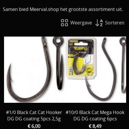
Download area
Samen bied Meerval.shop het grootste assortiment uit.
Boten en Belly / alle Benodigdheden
Tenten / Aasvisbewaring / Stoelen / Onthaakmatten /
PARTNERS
Weergave
Sorteren
Tassen
TIPS, Montages and film
Per leverancier
Meerval.shop Pro staff
Decoratie
You Tube kanaal
Kleding
PROMO materiaal
cadeau bon
2e hands 2e kans
#1/0 Black Cat Cat Hooker
#10/0 Black Cat Mega Hook
DG DG coating 5pcs 2,5g
DG DG coating 6pcs
€ 6,00
€ 8,49