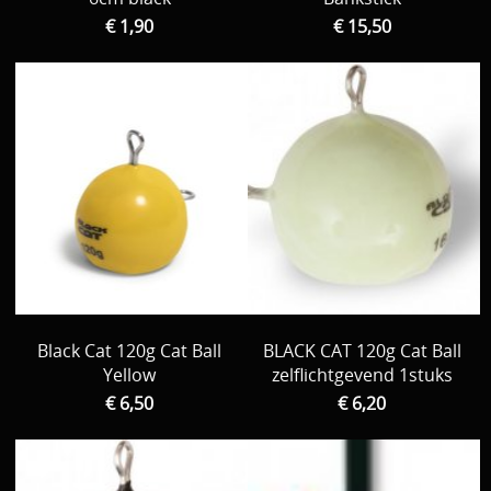
€ 1,90
€ 15,50
Black Cat 120g Cat Ball
BLACK CAT 120g Cat Ball
Yellow
zelflichtgevend 1stuks
€ 6,50
€ 6,20