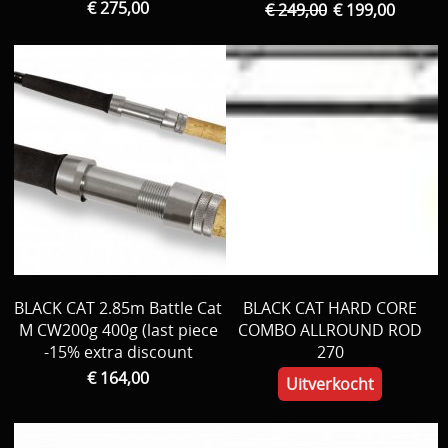
€ 275,00
€ 249,00
€ 199,00
BLACK CAT 2.85m Battle Cat
BLACK CAT HARD CORE
M CW200g 400g (last piece
COMBO ALLROUND ROD
-15% extra discount
270
€ 164,00
Uitverkocht