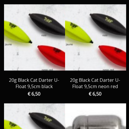
20g Black Cat Darter U-
20g Black Cat Darter U-
Float 9,5cm black
Float 9,5cm neon red
€ 6,50
€ 6,50