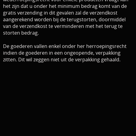
het zijn dat u onder het minimum bedrag komt van de
Download area
Boten en Belly / alle Benodigdheden
gratis verzending in dit gevalen zal de verzendkost
aangerekend worden bij de terugstorten, doormiddel
Tenten / Aasvisbewaring / Stoelen / Onthaakmatten /
PARTNERS
van de verzendkost te verminderen met het terug te
storten bedrag.
Tassen
TIPS, Montages and film
Per leverancier
De goederen vallen enkel onder her herroepingsrecht
indien de goederen in een ongeopende, verpakking
Meerval.shop Pro staff
Decoratie
zitten. Dit wil zeggen niet uit de verpakking gehaald.
You Tube kanaal
Kleding
PROMO materiaal
cadeau bon
2e hands 2e kans