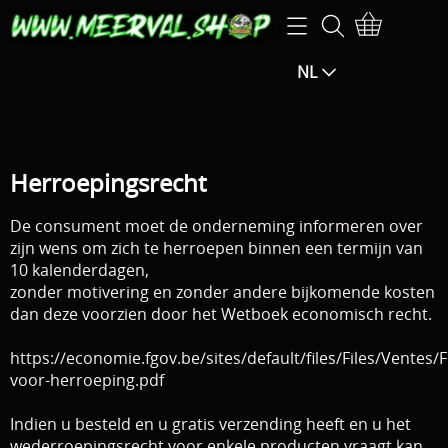
Home
NL
Webshop
SPECIALE AANBIEDINGEN-25% EXTRA op de
Openingsuren
aangegeven prijs (korting zal berekend worden in het
Info
Herroepingsrecht
winkelmandje)
Mijn account
De consument moet de onderneming informeren over
SPECIALE AANBIEDINGEN -15% EXTRA KORTING op de
zijn wens om zich te herroepen binnen een termijn van
10 kalenderdagen,
F.B.M.
aangegeven prijs (de korting wordt berekend in het
zonder motivering en zonder andere bijkomende kosten
dan deze voorzien door het Wetboek economisch recht.
winkelmandje)
Exclusive guiding
https://economie.fgov.be/sites/default/files/Files/Ventes
Hengels / Molens / Reels
Contact pagina
voor-herroeping.pdf
Klein materiaal / Haken
Indien u besteld en u gratis verzending heeft en u het
Gastenboek
Aas / Kunstaas
wederroepingsrecht voor enkele producten vraagt kan