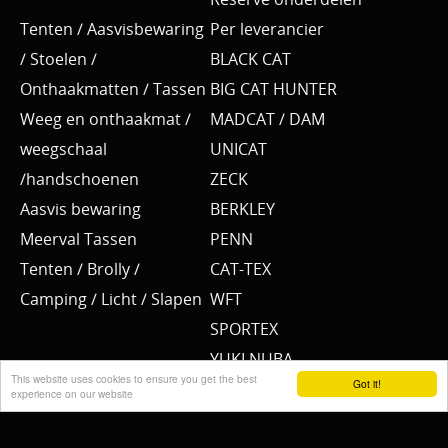
Tenten / Aasvisbewaring
Per leverancier
/ Stoelen /
BLACK CAT
Onthaakmatten / Tassen
BIG CAT HUNTER
Weeg en onthaakmat /
MADCAT / DAM
weegschaal
UNICAT
/handschoenen
ZECK
Aasvis bewaring
BERKLEY
Meerval Tassen
PENN
Tenten / Brolly /
CAT-TEX
Camping / Licht / Slapen
WFT
SPORTEX
YUKI NUBA
This website uses cookies to ensure you get the best
Got it!
BKK
experience on our website
SPRO