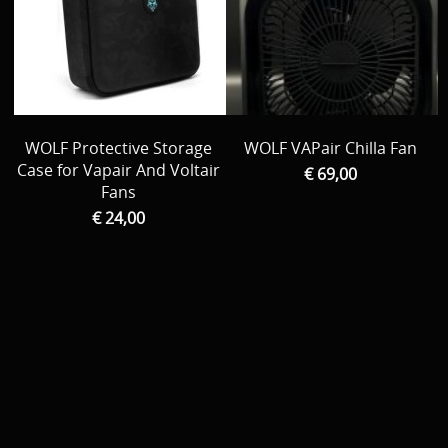
Download area
Boten en Belly / alle Benodigdheden
Tenten / Aasvisbewaring / Stoelen / Onthaakmatten /
PARTNERS
Tassen
TIPS, Montages and film
WOLF Protective Storage
WOLF VAPair Chilla Fan
Per leverancier
Case for Vapair And Voltair
€ 69,00
Meerval.shop Pro staff
Fans
Decoratie
€ 24,00
You Tube kanaal
Kleding
PROMO materiaal
cadeau bon
2e hands 2e kans