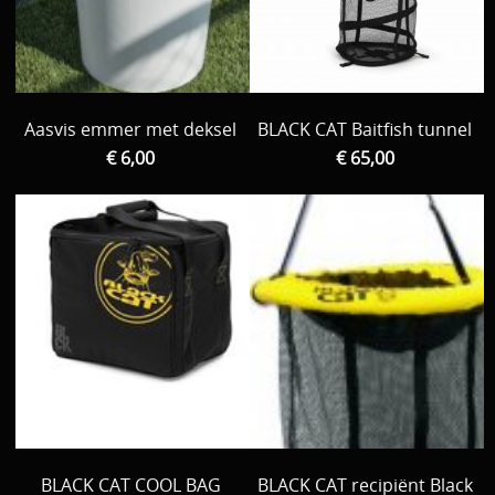
Download area
Boten en Belly / alle Benodigdheden
Tenten / Aasvisbewaring / Stoelen / Onthaakmatten /
PARTNERS
Tassen
Aasvis emmer met deksel
BLACK CAT Baitfish tunnel
TIPS, Montages and film
€ 6,00
€ 65,00
Per leverancier
Meerval.shop Pro staff
Decoratie
You Tube kanaal
Kleding
PROMO materiaal
cadeau bon
2e hands 2e kans
BLACK CAT COOL BAG
BLACK CAT recipiënt Black