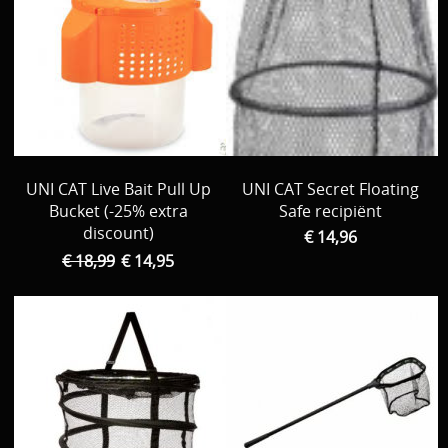
UNI CAT Live Bait Pull Up
UNI CAT Secret Floating
Bucket (-25% extra
Safe recipiënt
discount)
€ 14,96
€ 18,99
€ 14,95