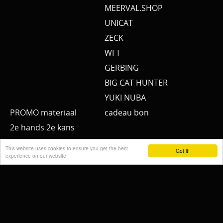
MEERVAL.SHOP
UNICAT
ZECK
WFT
GERBING
BIG CAT HUNTER
YUKI NUBA
PROMO materiaal
cadeau bon
2e hands 2e kans
This website uses cookies to ensure you get the best
Got it!
experience on our website
Mijn account
Blog
Verzending/Shipping
Herroepingsrecht
Algemene voorwaarden
Disclaimer
Cookiebeleid