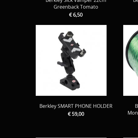
Berkley Sick Vamper 22cm
Be
Greenback Tomato
€ 6,50
Berkley SMART PHONE HOLDER
B
Mono
€ 59,00