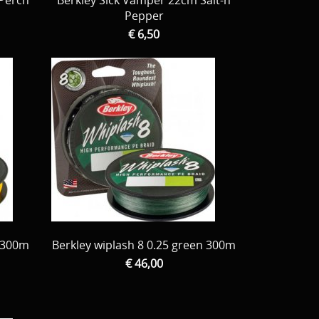
Perch
Berkley Sick Vamper 22cm Salt-n
Pepper
€ 6,50
l 300m
Berkley wiplash 8 0.25 green 300m
€ 46,00