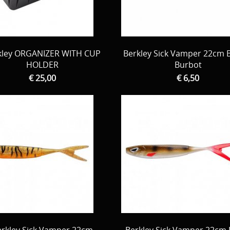
kley ORGANIZER WITH CUP
Berkley Sick Vamper 22cm 
HOLDER
Burbot
€ 25,00
€ 6,50