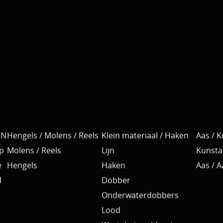
EN
Hengels / Molens / Reels
Klein materiaal / Haken
Aas / 
p
Molens / Reels
Lijn
Kunsta
e
Hengels
Haken
Aas / 
d
Dobber
Onderwaterdobbers
Lood