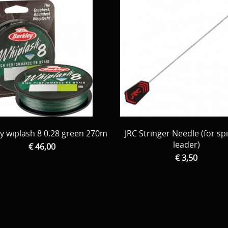
y wiplash 8 0.28 green 270m
JRC Stringer Needle (for sp
leader)
€ 46,00
€ 3,50