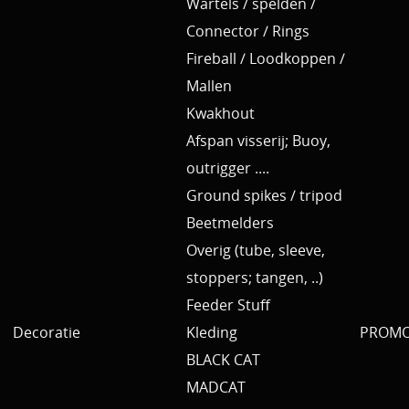
Wartels / spelden /
Connector / Rings
Fireball / Loodkoppen /
Mallen
Kwakhout
Afspan visserij; Buoy,
outrigger ....
Ground spikes / tripod
Beetmelders
Overig (tube, sleeve,
stoppers; tangen, ..)
Feeder Stuff
Decoratie
Kleding
PROMO 
BLACK CAT
MADCAT