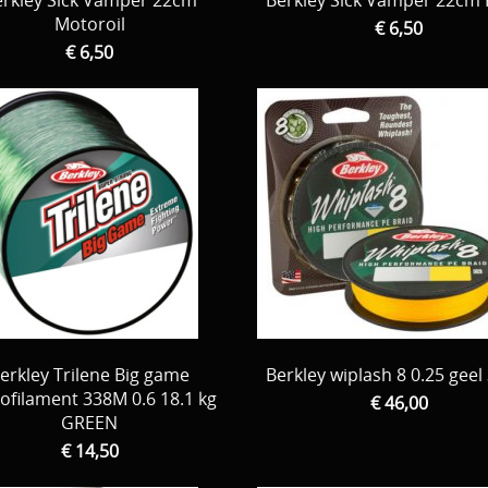
rkley Sick Vamper 22cm
Berkley Sick Vamper 22cm 
Motoroil
€ 6,50
€ 6,50
erkley Trilene Big game
Berkley wiplash 8 0.25 gee
filament 338M 0.6 18.1 kg
€ 46,00
GREEN
€ 14,50