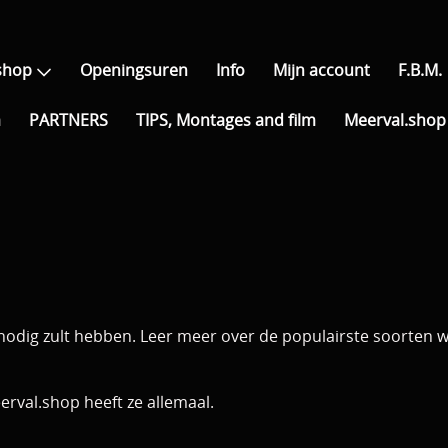
shop
Openingsuren
Info
Mijn account
F.B.M.
a
PARTNERS
TIPS, Montages and film
Meerval.shop 
 nodig zult hebben. Leer meer over de populairste soorten wa
rval.shop heeft ze allemaal.