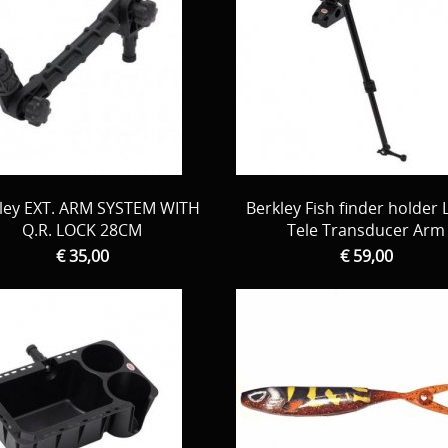
ley EXT. ARM SYSTEM WITH
Berkley Fish finder holder 
Q.R. LOCK 28CM
Tele Transducer Arm
€ 35,00
€ 59,00