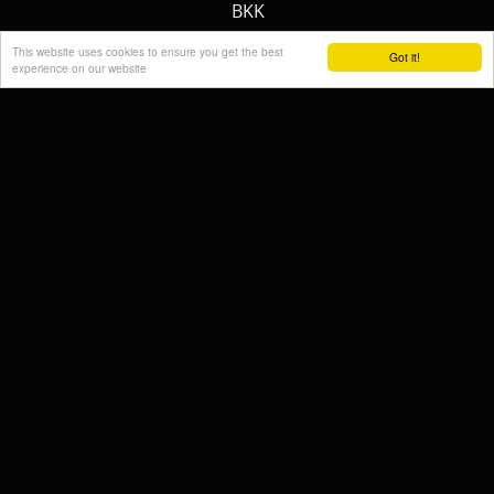
BKK
SPRO
This website uses cookies to ensure you get the best
Got it!
experience on our website
MEERVAL.SHOP
NEMO
CAT SOUNDER
JENZI/ SILURO
PULZBAIT
FISHSTONE
SCOTTY
WHALY
RAILBLAZA
STORMSURE
RAPTOR
WOLF
KALINUX