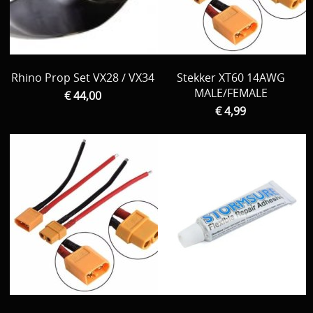
Rhino Prop Set VX28 / VX34
Stekker XT60 14AWG
MALE/FEMALE
€ 44,00
€ 4,99