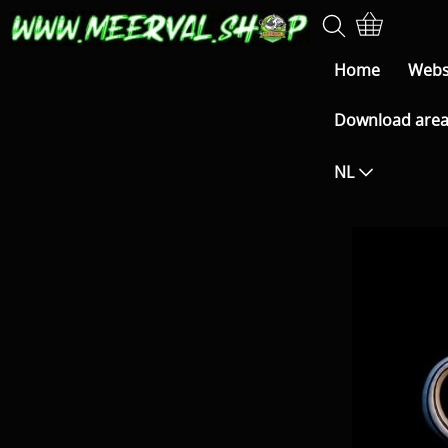
Home
Web
Download are
NL