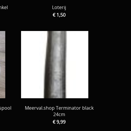
nkel
Loterij
€ 1,50
spool
Meerval.shop Terminator black
24cm
€ 9,99