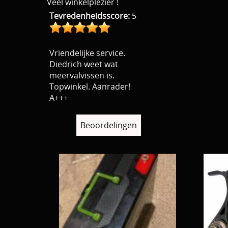
Veel winkelplezier !
Tevredenheidsscore:
5
Vriendelijke service.
Diedrich weet wat
meervalvissen is.
Topwinkel. Aanrader!
A+++
Beoordelingen