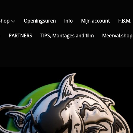
shop
Openingsuren
Info
Mijn account
F.B.M.
a
PARTNERS
TIPS, Montages and film
Meerval.shop 