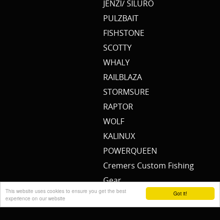
JENZI/ SILURO
PULZBAIT
FISHSTONE
SCOTTY
WHALY
RAILBLAZA
STORMSURE
RAPTOR
WOLF
KALINUX
POWERQUEEN
Cremers Custom Fishing
Gear
This website uses cookies to ensure you get the best
FISH MAGNET
Got it!
experience on our website
RIDGEMONKEY