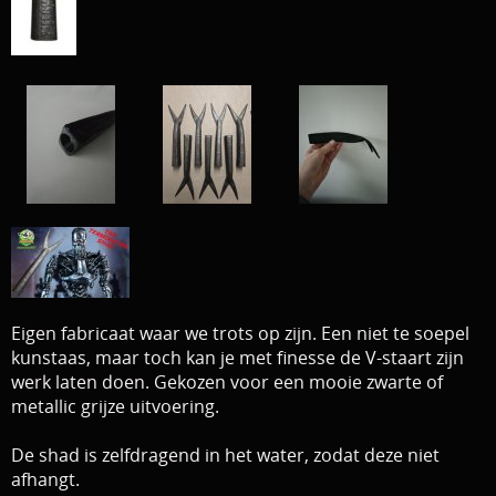
Download area
Boten en Belly / alle Benodigdheden
Tenten / Aasvisbewaring / Stoelen / Onthaakmatten /
PARTNERS
Tassen
TIPS, Montages and film
Per leverancier
Meerval.shop Pro staff
Decoratie
You Tube kanaal
Kleding
PROMO materiaal
Eigen fabricaat waar we trots op zijn. Een niet te soepel
cadeau bon
kunstaas, maar toch kan je met finesse de V-staart zijn
werk laten doen. Gekozen voor een mooie zwarte of
2e hands 2e kans
metallic grijze uitvoering.
De shad is zelfdragend in het water, zodat deze niet
afhangt.