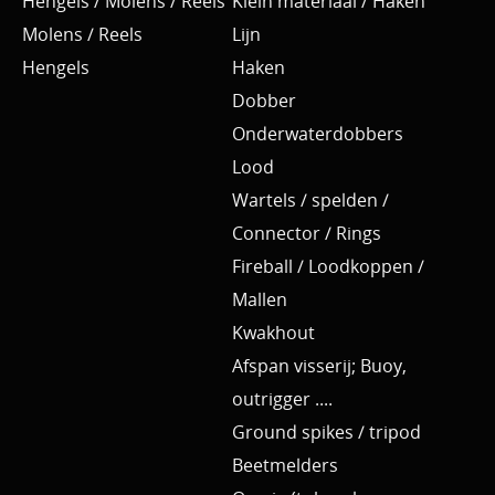
Hengels / Molens / Reels
Klein materiaal / Haken
Molens / Reels
Lijn
Hengels
Haken
Dobber
Onderwaterdobbers
Lood
Wartels / spelden /
Connector / Rings
Fireball / Loodkoppen /
Mallen
Kwakhout
Afspan visserij; Buoy,
outrigger ....
Ground spikes / tripod
Beetmelders