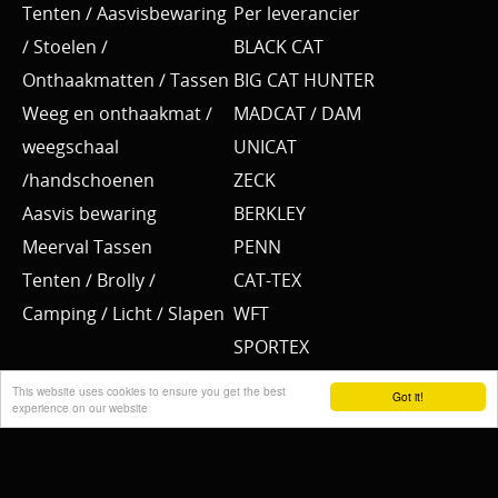
Tenten / Aasvisbewaring
Per leverancier
/ Stoelen /
BLACK CAT
Onthaakmatten / Tassen
BIG CAT HUNTER
Weeg en onthaakmat /
MADCAT / DAM
weegschaal
UNICAT
/handschoenen
ZECK
Aasvis bewaring
BERKLEY
Meerval Tassen
PENN
Tenten / Brolly /
CAT-TEX
Camping / Licht / Slapen
WFT
SPORTEX
YUKI NUBA
This website uses cookies to ensure you get the best
Got it!
experience on our website
BKK
SPRO
MEERVAL.SHOP