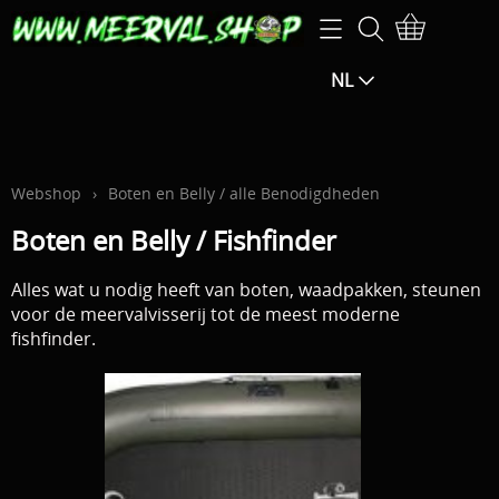
Home
NL
Webshop
SPECIALE AANBIEDINGEN-25% EXTRA op de
Openingsuren
aangegeven prijs (korting zal berekend worden in het
Info
Webshop
›
Boten en Belly / alle Benodigdheden
winkelmandje)
Boten en Belly / Fishfinder
Mijn account
SPECIALE AANBIEDINGEN -15% EXTRA KORTING op de
Alles wat u nodig heeft van boten, waadpakken, steunen
F.B.M.
aangegeven prijs (de korting wordt berekend in het
voor de meervalvisserij tot de meest moderne
fishfinder.
winkelmandje)
Exclusive guiding
Hengels / Molens / Reels
Contact pagina
Klein materiaal / Haken
Gastenboek
Aas / Kunstaas