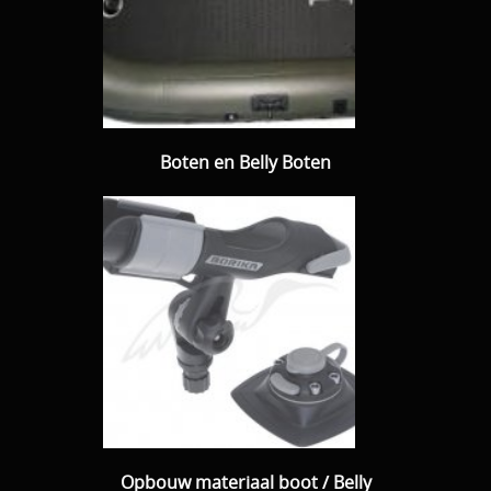
Download area
Boten en Belly / alle Benodigdheden
Tenten / Aasvisbewaring / Stoelen / Onthaakmatten /
PARTNERS
Tassen
TIPS, Montages and film
Boten en Belly Boten
Per leverancier
Meerval.shop Pro staff
Decoratie
You Tube kanaal
Kleding
PROMO materiaal
cadeau bon
2e hands 2e kans
Opbouw materiaal boot / Belly