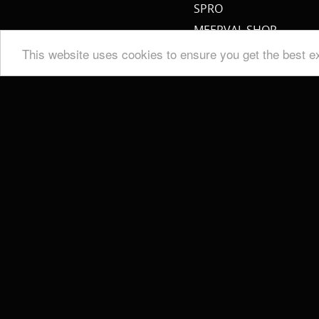
SPRO
MEERVAL.SHOP
NEMO
This website uses cookies to ensure you get the best e
CAT SOUNDER
JENZI/ SILURO
PULZBAIT
FISHSTONE
SCOTTY
WHALY
RAILBLAZA
STORMSURE
RAPTOR
WOLF
KALINUX
POWERQUEEN