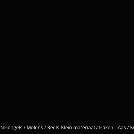
EN
Hengels / Molens / Reels
Klein materiaal / Haken
Aas / 