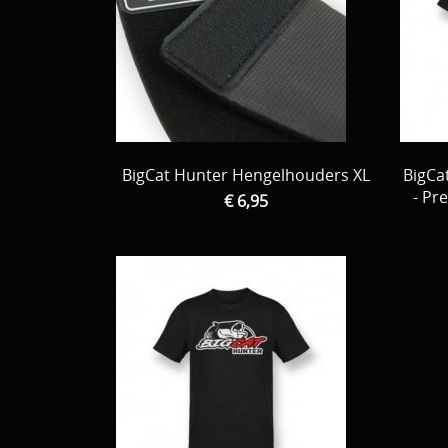
BigCat Hunter Hengelhouders XL
BigCa
- Pr
€ 6,95