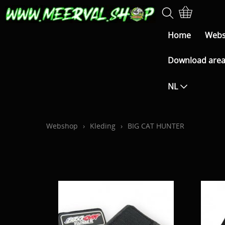
Home
Web
Download are
NL
Webshop
›
Kleding
›
BIG CAT HUNTER