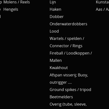
p
Molens / Reels
Lijn
Kunsta
e
Hengels
Haken
Aas / 
d
Dobber
Onderwaterdobbers
Lood
Wartels / spelden /
Connector / Rings
Fireball / Loodkoppen /
Mallen
Kwakhout
Afspan visserij; Buoy,
outrigger ....
Ground spikes / tripod
Beetmelders
Overig (tube, sleeve,