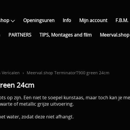
shop
Openingsuren
Info
Mijn account
F.B.M.
a
PARTNERS
TIPS, Montages and film
Meerval.shop 
 Vericalen
›
Meerval.shop TerminatorT900 green 24cm
green 24cm
ts op zijn. Een niet te soepel kunstaas, maar toch kan je met
rte of metallic grijze uitvoering.
het water, zodat deze niet afhangt.