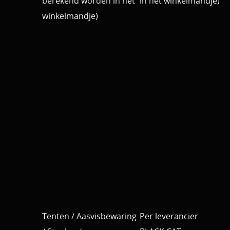
berekend worden in het
in het winkelmandje)
winkelmandje)
Tenten / Aasvisbewaring
Per leverancier