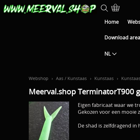
Home
Web
Download are
NL
Webshop
›
Aas / Kunstaas
›
Kunstaas
›
Kunstaas
Meerval.shop TerminatorT900 
Eigen fabricaat waar we tro
Gekozen voor een mooie zwa
De shad is zelfdragend in 