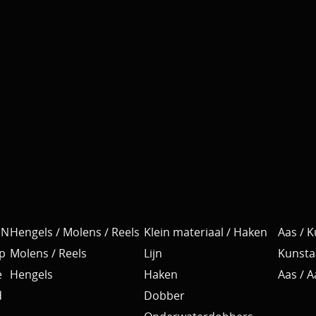
EN
Hengels / Molens / Reels
Klein materiaal / Haken
Aas / 
p
Molens / Reels
Lijn
Kunsta
e
Hengels
Haken
Aas / 
d
Dobber