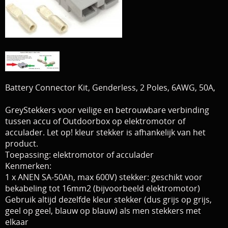
Download area
Boten en Belly / alle Benodigdheden
Tenten / Aasvisbewaring / Stoelen / Onthaakmatten /
PARTNERS
Tassen
TIPS, Montages and film
Per leverancier
Battery Connector Kit, Genderless, 2 Poles, 6AWG, 50A,
Meerval.shop Pro staff
Decoratie
GreyStekkers voor veilige en betrouwbare verbinding
You Tube kanaal
Kleding
tussen accu of Outdoorbox op elektromotor of
acculader. Let op! kleur stekker is afhankelijk van het
PROMO materiaal
product.
Toepassing: elektromotor of acculader
cadeau bon
Kenmerken:
1 x ANEN SA-50Ah, max 600V) stekker: geschikt voor
2e hands 2e kans
bekabeling tot 16mm2 (bijvoorbeeld elektromotor)
Gebruik altijd dezelfde kleur stekker (dus grijs op grijs,
geel op geel, blauw op blauw) als men stekkers met
elkaar