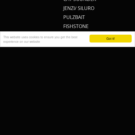
JENZI/ SILURO
PULZBAIT
FISHSTONE
SCOTTY
This website uses cookies to ensure you get the best
Got it!
experience on our website
WHALY
RAILBLAZA
STORMSURE
RAPTOR
WOLF
KALINUX
POWERQUEEN
Cremers Custom Fishing
Gear
FISH MAGNET
RIDGEMONKEY