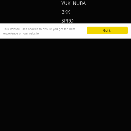
YUKI NUBA
BKK
SPRO
MEERVAL.SHOP
This website uses cookies to ensure you get the best
Got it!
experience on our website
NEMO
CAT SOUNDER
JENZI/ SILURO
PULZBAIT
FISHSTONE
SCOTTY
WHALY
RAILBLAZA
STORMSURE
RAPTOR
WOLF