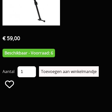
Download area
Boten en Belly / alle Benodigdheden
Tenten / Aasvisbewaring / Stoelen / Onthaakmatten /
PARTNERS
Tassen
TIPS, Montages and film
€ 59,00
Per leverancier
Meerval.shop Pro staff
Decoratie
Beschikbaar - Voorraad: 6
You Tube kanaal
Kleding
PROMO materiaal
Aantal
cadeau bon
2e hands 2e kans