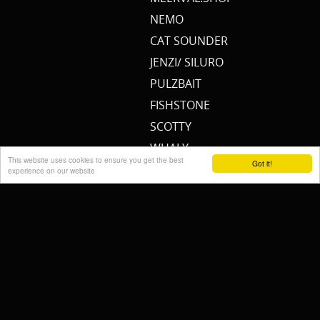
NEMO
CAT SOUNDER
JENZI/ SILURO
PULZBAIT
FISHSTONE
SCOTTY
WHALY
This website uses cookies to ensure you get the best
Got it!
RAILBLAZA
experience on our website
STORMSURE
RAPTOR
WOLF
KALINUX
POWERQUEEN
Cremers Custom Fishing
Gear