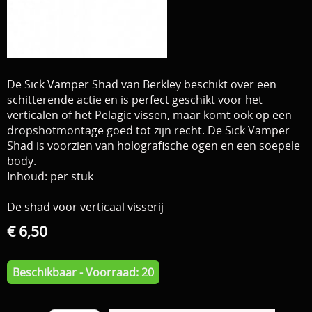
Download area
Boten en Belly / alle Benodigdheden
Tenten / Aasvisbewaring / Stoelen / Onthaakmatten /
PARTNERS
Tassen
De Sick Vamper Shad van Berkley beschikt over een
TIPS, Montages and film
schitterende actie en is perfect geschikt voor het
Per leverancier
verticalen of het Pelagic vissen, maar komt ook op een
Meerval.shop Pro staff
dropshotmontage goed tot zijn recht. De Sick Vamper
Decoratie
Shad is voorzien van holografische ogen en een soepele
You Tube kanaal
body.
Kleding
Inhoud: per stuk
PROMO materiaal
De shad voor verticaal visserij
cadeau bon
€ 6,50
2e hands 2e kans
Beschikbaar - Voorraad: 20