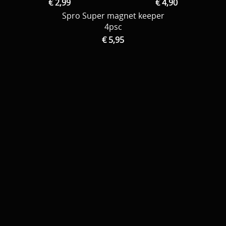
€ 2,99
€ 4,90
Spro Super magnet keeper
4psc
€ 5,95