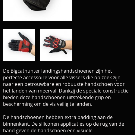
Download area
Boten en Belly / alle Benodigdheden
Tenten / Aasvisbewaring / Stoelen / Onthaakmatten /
PARTNERS
Tassen
TIPS, Montages and film
Per leverancier
Meerval.shop Pro staff
Decoratie
You Tube kanaal
Kleding
De Bigcathunter landingshandschoenen zijn het
perfecte accessoire voor alle vissers die op zoek zijn
PROMO materiaal
naar een betrouwbare en robuuste handschoen voor
het landen van meerval. Dankzij de speciale constructie
cadeau bon
bieden deze handschoenen uitstekende grip en
bescherming om de vis veilig te landen.
2e hands 2e kans
De handschoenen hebben extra padding aan de
binnenkant. De siliconen applicaties op de rug van de
hand geven de handschoen een visuele