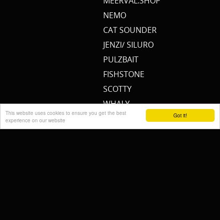
MEERVAL.SHOP
NEMO
CAT SOUNDER
JENZI/ SILURO
PULZBAIT
FISHSTONE
SCOTTY
WHALY
This website uses cookies to ensure you get the best
Got it!
RAILBLAZA
experience on our website
STORMSURE
RAPTOR
WOLF
KALINUX
POWERQUEEN
Cremers Custom Fishing