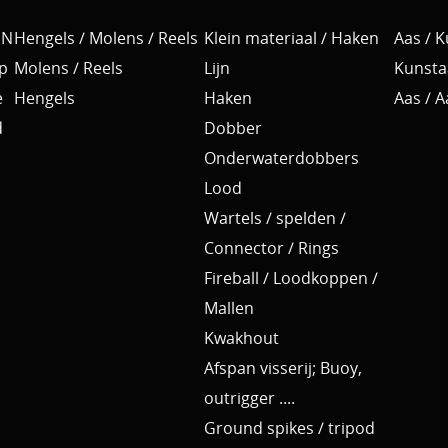
EN
Hengels / Molens / Reels
Klein materiaal / Haken
Aas / 
p
Molens / Reels
Lijn
Kunsta
e
Hengels
Haken
Aas / 
d
Dobber
Onderwaterdobbers
Lood
Wartels / spelden /
Connector / Rings
Fireball / Loodkoppen /
Mallen
Kwakhout
Afspan visserij; Buoy,
outrigger ....
Ground spikes / tripod