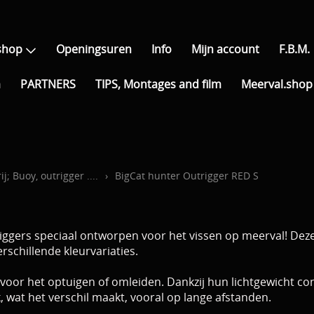
shop
Openingsuren
Info
Mijn account
F.B.M.
a
PARTNERS
TIPS, Montages and film
Meerval.shop 
j; Buoy, outrigger ....
›
BigCat hunter Outrigger RED S
gers speciaal ontworpen voor het vissen op meerval! Deze 
rschillende kleurvariaties.
 voor het optuigen of omleiden. Dankzij hun lichtgewicht co
k, wat het verschil maakt, vooral op lange afstanden.