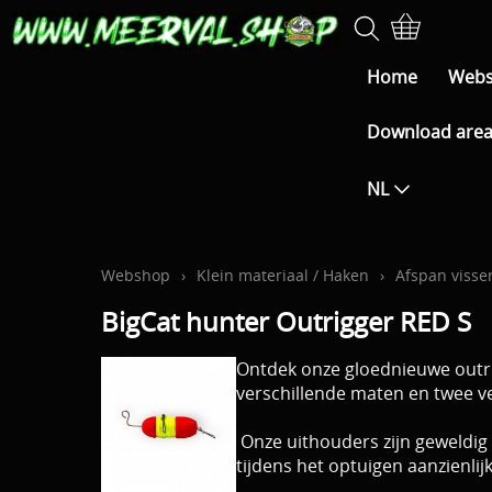
Home
Web
Download are
NL
Webshop
›
Klein materiaal / Haken
›
Afspan visseri
BigCat hunter Outrigger RED S
Ontdek onze gloednieuwe outrig
verschillende maten en twee ve
Onze uithouders zijn geweldig
tijdens het optuigen aanzienlij