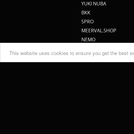
YUKI NUBA
BKK
SPRO
MEERVAL.SHOP
NEMO
CAT SOUNDER
This website uses cookies to ensure you get the best e
JENZI/ SILURO
PULZBAIT
FISHSTONE
SCOTTY
WHALY
RAILBLAZA
STORMSURE
RAPTOR
WOLF