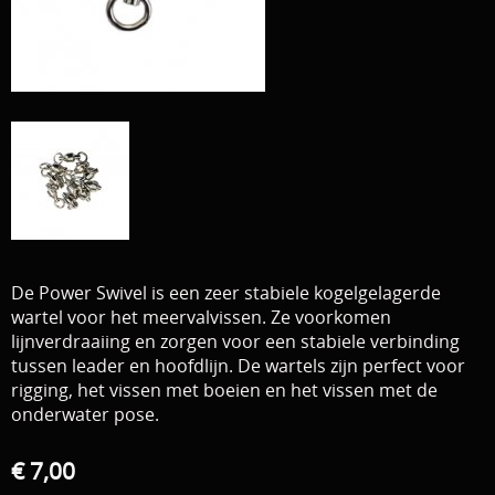
Download area
Boten en Belly / alle Benodigdheden
Tenten / Aasvisbewaring / Stoelen / Onthaakmatten /
PARTNERS
Tassen
TIPS, Montages and film
Per leverancier
Meerval.shop Pro staff
Decoratie
You Tube kanaal
Kleding
De Power Swivel is een zeer stabiele kogelgelagerde
PROMO materiaal
wartel voor het meervalvissen. Ze voorkomen
lijnverdraaiing en zorgen voor een stabiele verbinding
cadeau bon
tussen leader en hoofdlijn. De wartels zijn perfect voor
2e hands 2e kans
rigging, het vissen met boeien en het vissen met de
onderwater pose.
€ 7,00