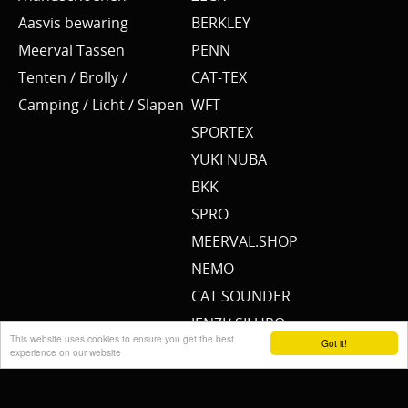
Aasvis bewaring
BERKLEY
Meerval Tassen
PENN
Tenten / Brolly /
CAT-TEX
Camping / Licht / Slapen
WFT
SPORTEX
YUKI NUBA
BKK
SPRO
MEERVAL.SHOP
NEMO
CAT SOUNDER
JENZI/ SILURO
This website uses cookies to ensure you get the best
Got it!
PULZBAIT
experience on our website
FISHSTONE
SCOTTY