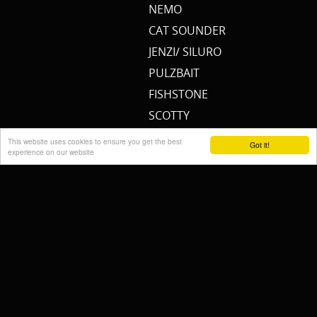
NEMO
CAT SOUNDER
JENZI/ SILURO
PULZBAIT
FISHSTONE
SCOTTY
WHALY
This website uses cookies to ensure you get the best
Got it!
experience on our website
RAILBLAZA
STORMSURE
RAPTOR
WOLF
KALINUX
POWERQUEEN
Cremers Custom Fishing
Gear