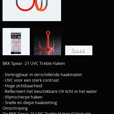
Download area
Boten en Belly / alle Benodigdheden
Tenten / Aasvisbewaring / Stoelen / Onthaakmatten /
PARTNERS
Tassen
TIPS, Montages and film
Per leverancier
Meerval.shop Pro staff
Decoratie
You Tube kanaal
Kleding
BKK Spear -21 UVC Treble Haken
PROMO materiaal
- Verkrijgbaar in verschillende haakmaten
cadeau bon
- UVC voor een sterk contrast
- Hoge zichtbaarheid
2e hands 2e kans
- Reflecteert het beschikbare UV licht in het water
- Vlijmscherpe haken
- Snelle en diepe haakzetting
Omschrijving
De BKK Spear-21 UVC Treble Haken (Citrix) zijn