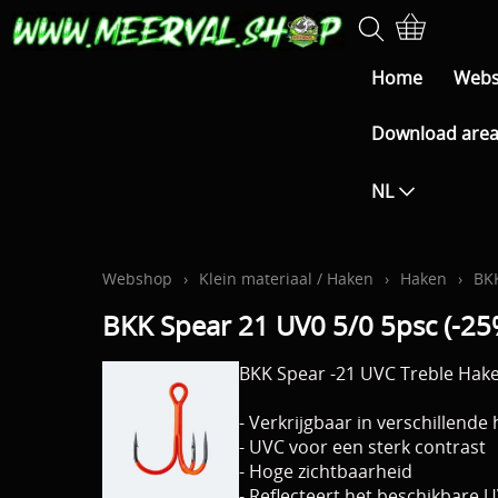
Home
Web
Download are
NL
Webshop
›
Klein materiaal / Haken
›
Haken
›
BK
BKK Spear 21 UV0 5/0 5psc (-25%
BKK Spear -21 UVC Treble Hak
- Verkrijgbaar in verschillend
- UVC voor een sterk contrast
- Hoge zichtbaarheid
- Reflecteert het beschikbare U