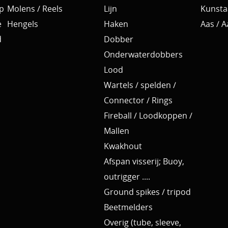
p
Molens / Reels
Lijn
Kunsta
e
Hengels
Haken
Aas / 
d
Dobber
Onderwaterdobbers
Lood
Wartels / spelden /
Connector / Rings
Fireball / Loodkoppen /
Mallen
Kwakhout
Afspan visserij; Buoy,
outrigger ....
Ground spikes / tripod
Beetmelders
Overig (tube, sleeve,