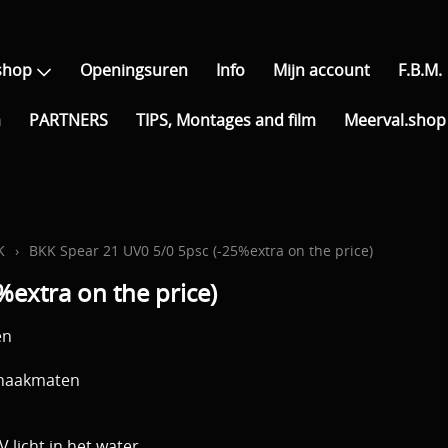
shop
Openingsuren
Info
Mijn account
F.B.M.
a
PARTNERS
TIPS, Montages and film
Meerval.shop 
K
›
BKK Spear 21 UV0 5/0 5psc (-25%extra on the price)
extra on the price)
en
e haakmaten
V licht in het water