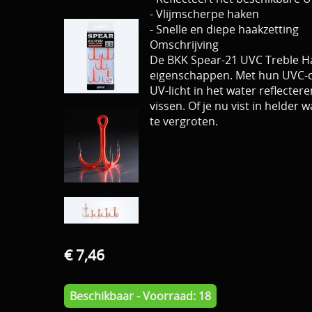
- Vlijmscherpe haken
- Snelle en diepe haakzetting
Omschrijving
De BKK Spear-21 UVC Treble Hak
eigenschappen. Met hun UVC-co
UV-licht in het water reflecter
vissen. Of je nu vist in helde
te vergroten.
€ 7,46
Beschikbaar - Voorraad: 18