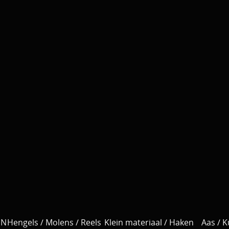
EN
Hengels / Molens / Reels
Klein materiaal / Haken
Aas / 