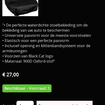
Download area
Boten en Belly / alle Benodigdheden
Tenten / Aasvisbewaring / Stoelen / Onthaakmatten /
PARTNERS
"• De perfecte waterdichte stoelbekleding om de
Tassen
TIPS, Montages and film
bekleding van uw auto te beschermen
• Universele pasvorm voor de meeste voorstoelen
Per leverancier
• Elastisch voor een perfecte pasvorm
Meerval.shop Pro staff
Decoratie
• Inclusief opening en klittenbandsysteem voor de
armleuningen
You Tube kanaal
Kleding
• Voorzien van Black Cat logo
• Materiaal: 900D Oxford-stof"
PROMO materiaal
cadeau bon
€ 27,00
2e hands 2e kans
Beschikbaar - Voorraad: 3