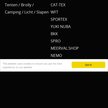
Tenten / Brolly /
CAT-TEX
Camping / Licht / Slapen
WFT
SPORTEX
YUKI NUBA
BKK
SPRO
MEERVAL.SHOP
NEMO
CAT SOUNDER
This website uses cookies to ensure you get the best
Got it!
experience on our website
JENZI/ SILURO
PULZBAIT
FISHSTONE
SCOTTY
WHALY
RAILBLAZA