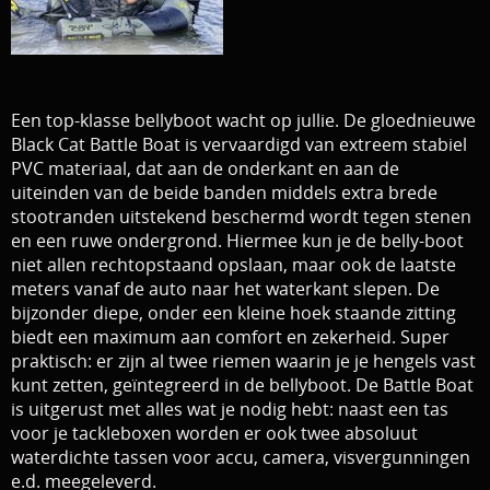
Download area
Boten en Belly / alle Benodigdheden
Tenten / Aasvisbewaring / Stoelen / Onthaakmatten /
PARTNERS
Een top-klasse bellyboot wacht op jullie. De gloednieuwe
Tassen
TIPS, Montages and film
Black Cat Battle Boat is vervaardigd van extreem stabiel
Per leverancier
PVC materiaal, dat aan de onderkant en aan de
uiteinden
van de beide banden middels extra brede
Meerval.shop Pro staff
Decoratie
stootranden uitstekend beschermd wordt tegen stenen
en een ruwe ondergrond. Hiermee kun je de belly-boot
You Tube kanaal
Kleding
niet
allen rechtopstaand opslaan, maar ook de laatste
meters vanaf de auto naar het waterkant slepen. De
PROMO materiaal
bijzonder diepe, onder een kleine hoek staande zitting
biedt een
maximum aan comfort en zekerheid. Super
cadeau bon
praktisch: er zijn al twee riemen waarin je je hengels vast
kunt zetten, geïntegreerd in de bellyboot. De Battle Boat
2e hands 2e kans
is uitgerust
met alles wat je nodig hebt: naast een tas
voor je tackleboxen worden er ook twee absoluut
waterdichte tassen voor accu, camera, visvergunningen
e.d. meegeleverd.