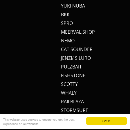
YUKI NUBA
BKK
SPRO
MEERVAL.SHOP
NEMO
CAT SOUNDER
JENZI/ SILURO
PULZBAIT
FISHSTONE
SCOTTY
WHALY
RAILBLAZA
STORMSURE
RAPTOR
This website uses cookies to ensure you get the best
Got it!
experience on our website
WOLF