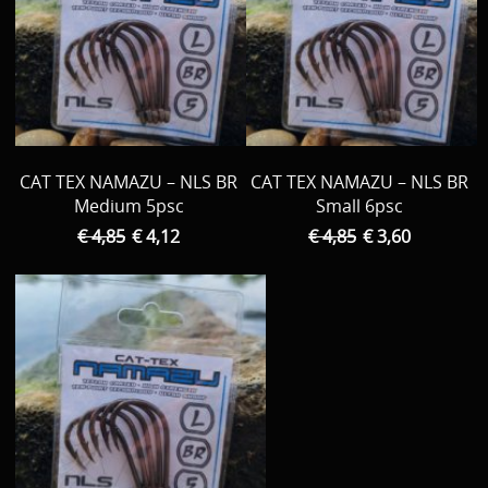
Download area
Boten en Belly / alle Benodigdheden
Tenten / Aasvisbewaring / Stoelen / Onthaakmatten /
PARTNERS
Tassen
TIPS, Montages and film
Per leverancier
CAT TEX NAMAZU – NLS BR
CAT TEX NAMAZU – NLS BR
Meerval.shop Pro staff
Medium 5psc
Small 6psc
Decoratie
€ 4,85
€ 4,12
€ 4,85
€ 3,60
You Tube kanaal
Kleding
PROMO materiaal
cadeau bon
2e hands 2e kans