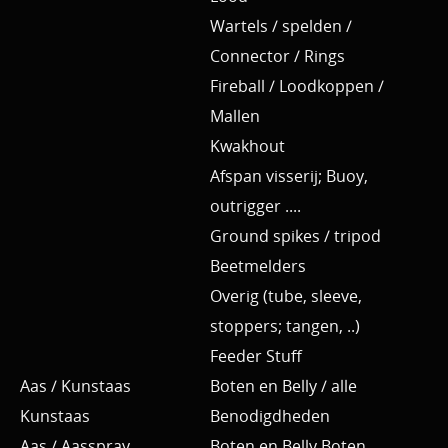
Wartels / spelden /
Connector / Rings
Fireball / Loodkoppen /
Mallen
Kwakhout
Afspan visserij; Buoy,
outrigger ....
Ground spikes / tripod
Beetmelders
Overig (tube, sleeve,
stoppers; tangen, ..)
Feeder Stuff
Aas / Kunstaas
Boten en Belly / alle
Kunstaas
Benodigdheden
Aas / Aasspray
Boten en Belly Boten