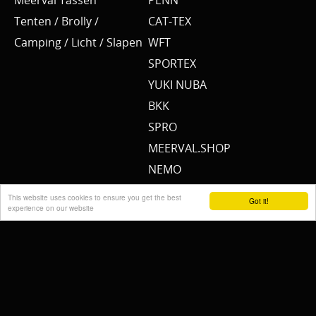
Meerval Tassen
PENN
Tenten / Brolly /
CAT-TEX
Camping / Licht / Slapen
WFT
SPORTEX
YUKI NUBA
BKK
SPRO
MEERVAL.SHOP
NEMO
CAT SOUNDER
This website uses cookies to ensure you get the best
Got it!
experience on our website
JENZI/ SILURO
PULZBAIT
FISHSTONE
SCOTTY
WHALY