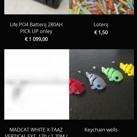
Life PO4 Batterij 280AH
Loterij
PICK UP onley
€ 1,50
€ 1 099,00
MADCAT WHITE X-TAAZ
Keychain wells
VERTICAL EXT. 170 / 1.70M /