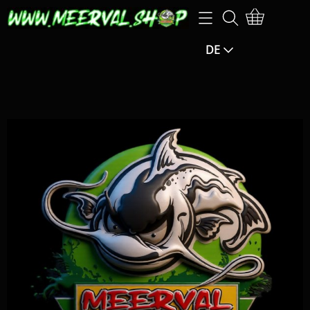
Homepage
DE
Webshop
ANGEBOTE -25 % EXTRA auf den angegebenen Preis
Information
(Rabatt wird im Warenkorb berechnet)
Kontakt
SONDERANGEBOTE -15 % ZUSÄTZLICH auf den
Mein Konto
angegebenen Preis (der Rabatt wird im Warenkorb
Gästebuch
berechnet)
Angelruten / Rollen
Seite runterladen
Kleines Material / Haken
Öffnungszeiten
Köder / gefälschter Köder
Belly Boot / Boot / Wader