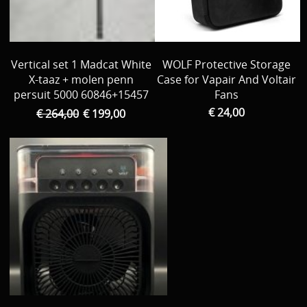
Vertical set 1 Madcat White
WOLF Protective Storage
X-taaz + molen penn
Case for Vapair And Voltair
persuit 5000 60846+15457
Fans
€ 24,00
€ 264,00
€ 199,00