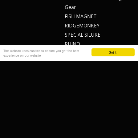
Gear
FISH MAGNET
RIDGEMONKEY
SPECIAL SILURE
RHINO
This website uses cookies to ensure you get the best
Got it!
12BB
experience on our website
RIVER2SEA
GERBING
GABY
TRAKKER
MAC Fishing
Decoration
Kleider
BLACK CAT
MADCAT
MEERVAL.SHOP