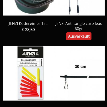
Zelte / Köderfischlagerung / Stühle / Aushakmatten /
Tachen
JENZI Ködereimer 15L
JENZI Anti tangle carp lead
Vom Lieferanten
60gr
€ 28,50
Decoration
Ausverkauft
Kleider
PROMO Material
cadeau bon
Gelegenheit