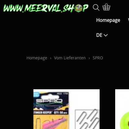
Homepage
DE
Homepage
›
Vom Lieferanten
›
SPRO