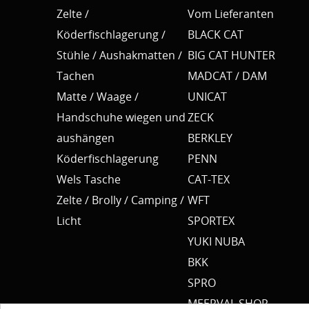
Zelte /
Vom Lieferanten
Köderfischlagerung /
BLACK CAT
Stühle / Aushakmatten /
BIG CAT HUNTER
Tachen
MADCAT / DAM
Matte / Waage /
UNICAT
Handschuhe wiegen und
ZECK
aushängen
BERKLEY
Köderfischlagerung
PENN
Wels Tasche
CAT-TEX
Zelte / Brolly / Camping /
WFT
Licht
SPORTEX
YUKI NUBA
BKK
SPRO
MEERVAL.SHOP