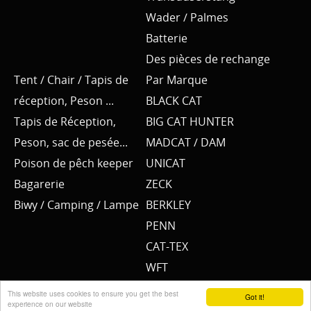
Wader / Palmes
Batterie
Des pièces de rechange
Tent / Chair / Tapis de
Par Marque
réception, Peson ...
BLACK CAT
Tapis de Réception,
BIG CAT HUNTER
Peson, sac de pesée...
MADCAT / DAM
Poison de pêch keeper
UNICAT
Bagarerie
ZECK
Biwy / Camping / Lampe
BERKLEY
PENN
CAT-TEX
WFT
SPORTEX
This website uses cookies to ensure you get the best
Got it!
experience on our website
YUKI NUBA