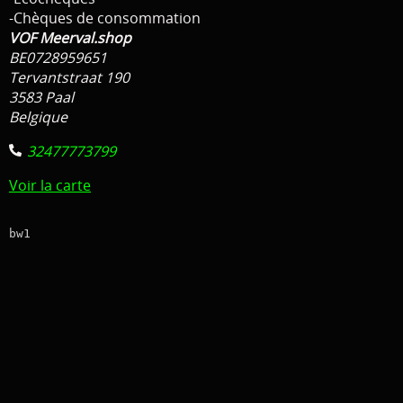
-Chèques de consommation
Bateau / Float tube // tout la reste
VOF Meerval.shop
BE0728959651
Tent / Chair / Tapis de réception, Peson ...
Tervantstraat 190
3583 Paal
Par Marque
Belgique
Decoration
32477773799
Vêtements
Voir la carte
Promo material
bw1
cadeau bon
D Occasion