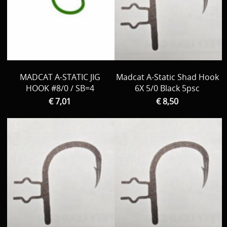
MADCAT A-STATIC JIG
Madcat A-Static Shad Hook
HOOK #8/0 / SB=4
6X 5/0 Black 5psc
€ 7,01
€ 8,50