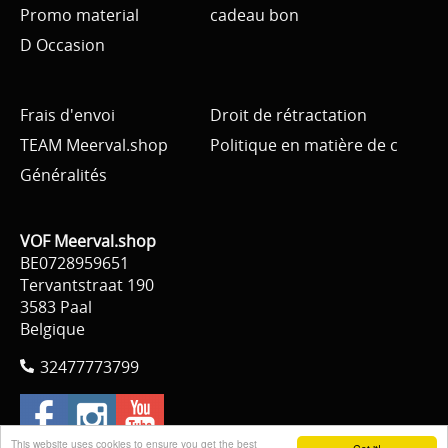
Promo material
cadeau bon
D Occasion
Frais d'envoi
Droit de rétractation
TEAM Meerval.shop
Politique en matière de c
Généralités
VOF Meerval.shop
BE0728959651
Tervantstraat 190
3583 Paal
Belgique
32477773799
This website uses cookies to ensure you get the best