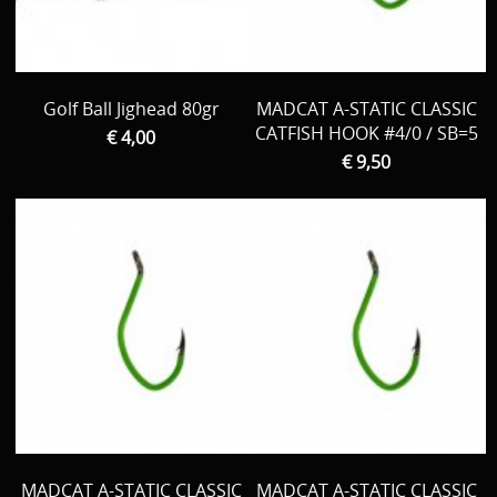
Bateau / Float tube // tout la reste
Tent / Chair / Tapis de réception, Peson ...
Golf Ball Jighead 80gr
MADCAT A-STATIC CLASSIC
Par Marque
CATFISH HOOK #4/0 / SB=5
€ 4,00
€ 9,50
Decoration
Vêtements
Promo material
cadeau bon
D Occasion
MADCAT A-STATIC CLASSIC
MADCAT A-STATIC CLASSIC