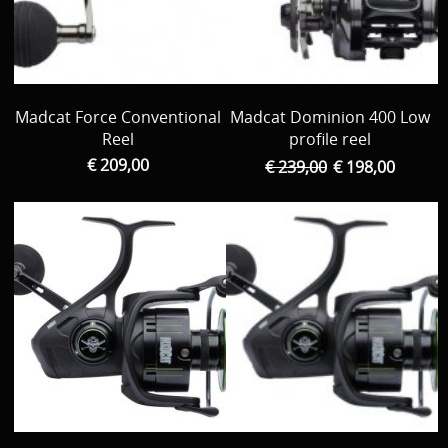
Bateau / Float tube // tout la reste
Tent / Chair / Tapis de réception, Peson ...
Par Marque
Madcat Force Conventional
Madcat Dominion 400 Low
Reel
profile reel
Decoration
€ 209,00
€ 239,00
€ 198,00
Vêtements
Promo material
cadeau bon
D Occasion