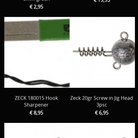
€ 2,95
ZECK 180015 Hook
Zeck 20gr Screw in Jig Head
Sharpener
3psc
€ 8,95
€ 6,95