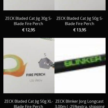
ZECK Bladed Cat Jig 30g S-
ZECK Bladed Cat Jig 50g S-
Blade Fire Perch
Blade Fire Perch
€ 12,95
€ 13,95
ZECK Bladed Cat Jig 50g XL-
ZECK Blinker Jorg Longcast
Blade Fire Perch
3,00m ( -25%extra, shipping