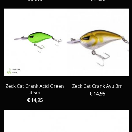
Zeck Cat Crank Acid Green
Zeck Cat Crank Ayu 3m
4.5m
€ 14,95
€ 14,95