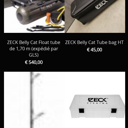
ZECK Belly Cat Float tube
ZECK Belly Cat Tube bag HT
de 1,70 m (expédié par
€ 45,00
GLS)
€ 540,00