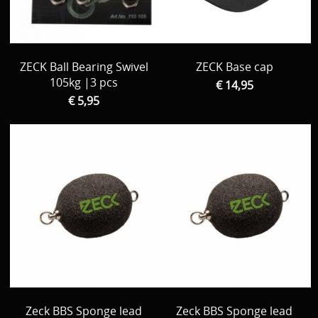
ZECK Ball Bearing Swivel
ZECK Base cap
105kg |3 pcs
€ 14,95
€ 5,95
Zeck BBS Sponge lead
Zeck BBS Sponge lead