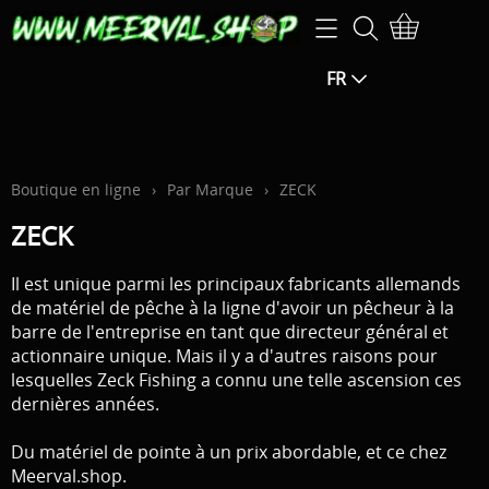
Accueil
FR
Boutique en ligne
OFFRES SPÉCIALES -25 % SUPPLÉMENTAIRES sur le
Informations
prix indiqué (la réduction sera calculée dans le
Contact
Boutique en ligne
›
Par Marque
›
ZECK
panier)
ZECK
Mon compte
OFFRES SPÉCIALES -15 % SUPPLÉMENTAIRES sur le
Il est unique parmi les principaux fabricants allemands
Heures d 'ouverture
prix indiqué (la réduction sera calculée dans le
de matériel de pêche à la ligne d'avoir un pêcheur à la
barre de l'entreprise en tant que directeur général et
panier)
Page de download
actionnaire unique. Mais il y a d'autres raisons pour
lesquelles Zeck Fishing a connu une telle ascension ces
Cannes / Moulinets
dernières années.
Droit de rétractation
Petit matériel
Du matériel de pointe à un prix abordable, et ce chez
Montage
Meerval.shop.
Leurres / appât