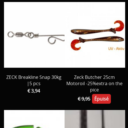
ZECK Breakline Snap 30kg
Zeck Butcher 25cm
|5 pcs
Motoroil -25%extra on the
pice
€ 3,94
€ 9,95
Épuisé