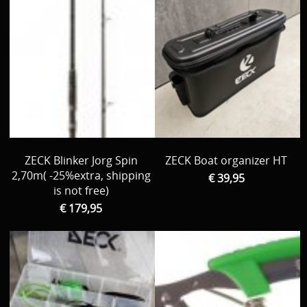
ZECK Blinker Jorg Spin
ZECK Boat organizer HT
2,70m( -25%extra, shipping
€ 39,95
is not free)
€ 179,95