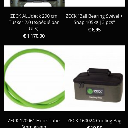
ZECK ALUdeck 290 cm
ZECK "Ball Bearing Swivel +
Tusker 2.0 (expédié par
Snap 105kg |3 pcs"
GLS)
€ 6,95
€ 1 170,00
ZECK 120061 Hook Tube
ZECK 160024 Cooling Bag
6mm green
€ 19,95