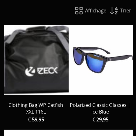
Bateau / Float tube // tout la reste
Affichage
Trier
Tent / Chair / Tapis de réception, Peson ...
Par Marque
Decoration
Vêtements
Promo material
cadeau bon
D Occasion
Clothing Bag WP Catfish
Polarized Classic Glasses |
XXL 116L
Ice Blue
€ 59,95
€ 29,95