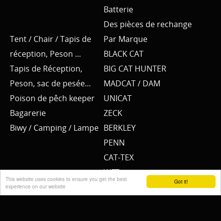
Batterie
Des pièces de rechange
Tent / Chair / Tapis de
Par Marque
réception, Peson ...
BLACK CAT
Tapis de Réception,
BIG CAT HUNTER
Peson, sac de pesée...
MADCAT / DAM
Poison de pêch keeper
UNICAT
Bagarerie
ZECK
Biwy / Camping / Lampe
BERKLEY
PENN
CAT-TEX
WFT
This website uses cookies to ensure you get the best
Got it!
SPORTEX
experience on our website
YUKI NUBA
BKK