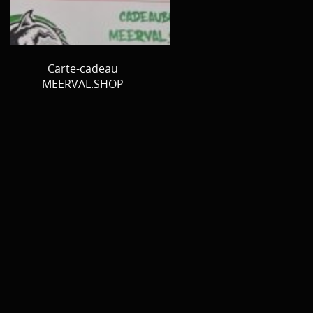
Bateau / Float tube // tout la reste
Tent / Chair / Tapis de réception, Peson ...
Carte-cadeau
Par Marque
MEERVAL.SHOP
Decoration
Vêtements
Promo material
cadeau bon
D Occasion