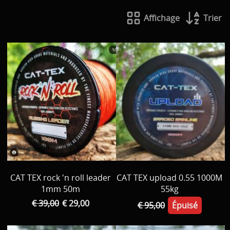
Bateau / Float tube // tout la reste
Affichage
Trier
Tent / Chair / Tapis de réception, Peson ...
Par Marque
Decoration
Vêtements
Promo material
cadeau bon
D Occasion
CAT TEX rock 'n roll leader
CAT TEX upload 0.55 1000M
1mm 50m
55kg
€ 39,00
€ 29,00
€ 95,00
Épuisé