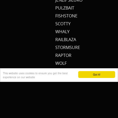
JENZI/ SILURO
PULZBAIT
FISHSTONE
SCOTTY
WHALY
RAILBLAZA
STORMSURE
RAPTOR
WOLF
KALINUX
This website uses cookies to ensure you get the best
Got it!
experience on our website
POWERQUEEN
Cremers Custom Fishing
Gear
FISH MAGNET
RIDGEMONKEY