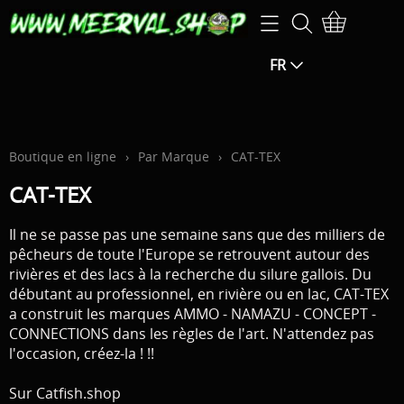
Accueil
FR
Boutique en ligne
OFFRES SPÉCIALES -25 % SUPPLÉMENTAIRES sur le
Informations
prix indiqué (la réduction sera calculée dans le
Contact
Boutique en ligne
›
Par Marque
›
CAT-TEX
panier)
CAT-TEX
Mon compte
OFFRES SPÉCIALES -15 % SUPPLÉMENTAIRES sur le
Il ne se passe pas une semaine sans que des milliers de
Heures d 'ouverture
prix indiqué (la réduction sera calculée dans le
pêcheurs de toute l'Europe se retrouvent autour des
rivières et des lacs à la recherche du silure gallois. Du
panier)
Page de download
débutant au professionnel, en rivière ou en lac, CAT-TEX
a construit les marques AMMO - NAMAZU - CONCEPT -
Cannes / Moulinets
CONNECTIONS dans les règles de l'art. N'attendez pas
Droit de rétractation
l'occasion, créez-la ! !!
Petit matériel
Montage
Sur Catfish.shop
Leurres / appât