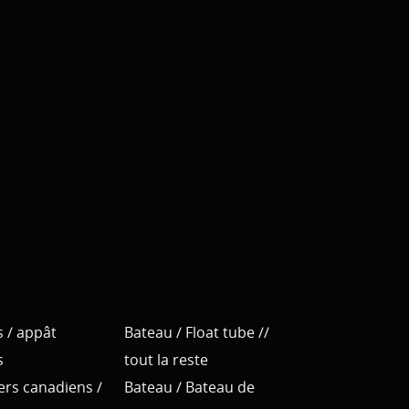
s / appât
Bateau / Float tube //
s
tout la reste
Vers canadiens /
Bateau / Bateau de