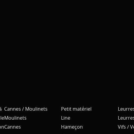
%
Cannes / Moulinets
Petit matériel
Leurre
le
Moulinets
Line
Leurre
on
Cannes
Hameçon
Vifs / 