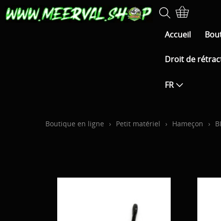
Accueil
Bout
Droit de rétrac
FR
Boutique en ligne
›
Petit matériel
›
Hameçon
›
B