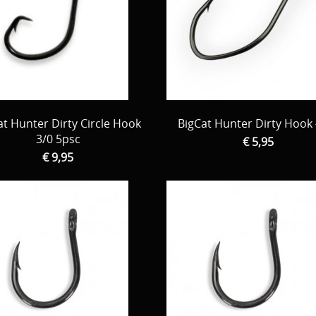
at Hunter Dirty Circle Hook
BigCat Hunter Dirty Hook
3/0 5psc
€ 5,95
€ 9,95