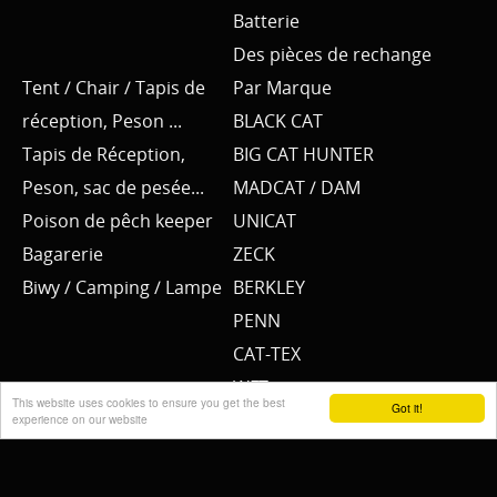
Batterie
Des pièces de rechange
Tent / Chair / Tapis de
Par Marque
réception, Peson ...
BLACK CAT
Tapis de Réception,
BIG CAT HUNTER
Peson, sac de pesée...
MADCAT / DAM
Poison de pêch keeper
UNICAT
Bagarerie
ZECK
Biwy / Camping / Lampe
BERKLEY
PENN
CAT-TEX
WFT
This website uses cookies to ensure you get the best
Got it!
SPORTEX
experience on our website
YUKI NUBA
BKK