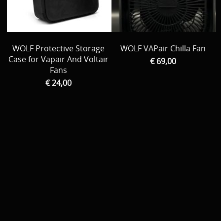
Bateau / Float tube // tout la reste
Tent / Chair / Tapis de réception, Peson ...
WOLF Protective Storage
WOLF VAPair Chilla Fan
Par Marque
Case for Vapair And Voltair
€ 69,00
Fans
Decoration
€ 24,00
Vêtements
Promo material
cadeau bon
D Occasion