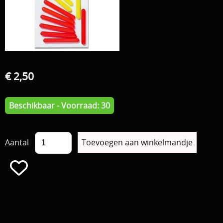
Download area
Boten en Belly / alle Benodigdheden
Tenten / Aasvisbewaring / Stoelen / Onthaakmatten /
PARTNERS
Tassen
TIPS, Montages and film
€ 2,50
Per leverancier
Meerval.shop Pro staff
Decoratie
Beschikbaar - Voorraad: 30
You Tube kanaal
Kleding
PROMO materiaal
Aantal
cadeau bon
2e hands 2e kans