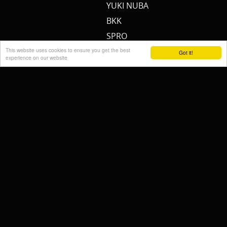
YUKI NUBA
BKK
SPRO
MEERVAL.SHOP
This website uses cookies to ensure you get the best
Got it!
experience on our website
NEMO
CAT SOUNDER
JENZI/ SILURO
PULZBAIT
FISHSTONE
SCOTTY
WHALY
RAILBLAZA
STORMSURE
RAPTOR
WOLF