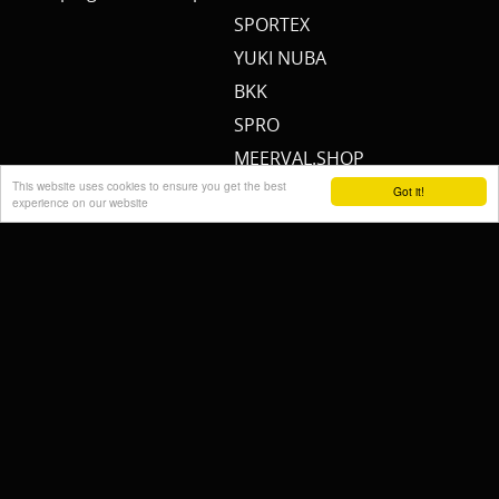
SPORTEX
YUKI NUBA
BKK
SPRO
MEERVAL.SHOP
This website uses cookies to ensure you get the best
NEMO
Got it!
experience on our website
CAT SOUNDER
JENZI/ SILURO
PULZBAIT
FISHSTONE
SCOTTY
WHALY
RAILBLAZA
STORMSURE
RAPTOR