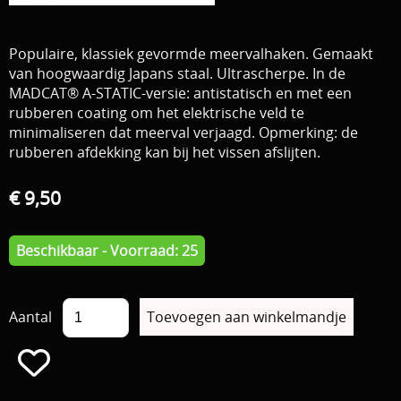
Download area
Boten en Belly / alle Benodigdheden
Populaire, klassiek gevormde meervalhaken. Gemaakt
Tenten / Aasvisbewaring / Stoelen / Onthaakmatten /
PARTNERS
van hoogwaardig Japans staal. Ultrascherpe. In de
MADCAT® A-STATIC-versie: antistatisch en met een
Tassen
rubberen coating om het elektrische veld te
TIPS, Montages and film
minimaliseren dat meerval verjaagd. Opmerking: de
Per leverancier
rubberen afdekking kan bij het vissen afslijten.
Meerval.shop Pro staff
Decoratie
€ 9,50
You Tube kanaal
Kleding
PROMO materiaal
Beschikbaar - Voorraad: 25
cadeau bon
2e hands 2e kans
Aantal