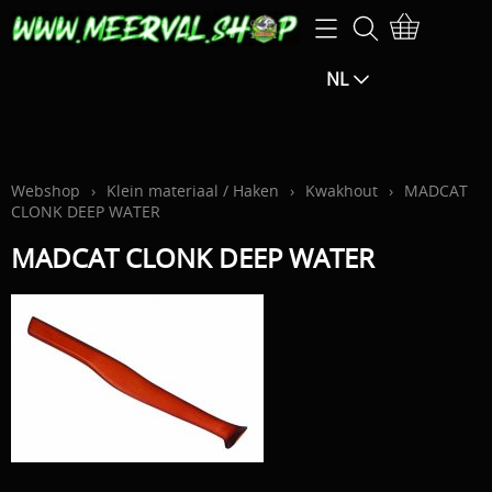
Home
NL
Webshop
SPECIALE AANBIEDINGEN-25% EXTRA op de
Openingsuren
aangegeven prijs (korting zal berekend worden in het
Info
Webshop
›
Klein materiaal / Haken
›
Kwakhout
›
MADCAT
CLONK DEEP WATER
winkelmandje)
Mijn account
MADCAT CLONK DEEP WATER
SPECIALE AANBIEDINGEN -15% EXTRA KORTING op de
F.B.M.
aangegeven prijs (de korting wordt berekend in het
winkelmandje)
Exclusive guiding
Hengels / Molens / Reels
Contact pagina
Klein materiaal / Haken
Gastenboek
Aas / Kunstaas