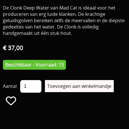
De Clonk Deep Water van Mad Cat is ideaal voor het
Download area
Boten en Belly / alle Benodigdheden
produceren van erg luide klanken. De krachtige
geluidsgolven bereiken zelfs de meervallen in de diepste
Tenten / Aasvisbewaring / Stoelen / Onthaakmatten /
PARTNERS
gedeeltes van het water. De Clonk is volledig
Tassen
handgemaakt uit één stuk hout.
TIPS, Montages and film
Per leverancier
€ 37,00
Meerval.shop Pro staff
Decoratie
Beschikbaar - Voorraad: 13
You Tube kanaal
Kleding
PROMO materiaal
Aantal
cadeau bon
2e hands 2e kans