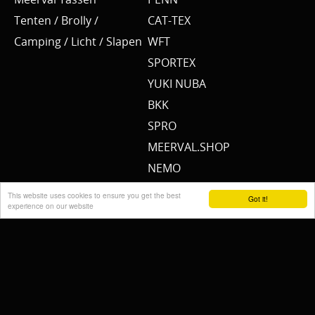
Tenten / Brolly /
CAT-TEX
Camping / Licht / Slapen
WFT
SPORTEX
YUKI NUBA
BKK
SPRO
MEERVAL.SHOP
NEMO
CAT SOUNDER
This website uses cookies to ensure you get the best
Got it!
experience on our website
JENZI/ SILURO
PULZBAIT
FISHSTONE
SCOTTY
WHALY