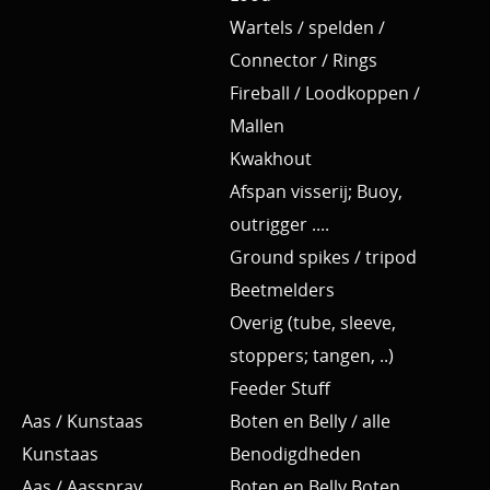
Wartels / spelden /
Connector / Rings
Fireball / Loodkoppen /
Mallen
Kwakhout
Afspan visserij; Buoy,
outrigger ....
Ground spikes / tripod
Beetmelders
Overig (tube, sleeve,
stoppers; tangen, ..)
Feeder Stuff
Aas / Kunstaas
Boten en Belly / alle
Kunstaas
Benodigdheden
Aas / Aasspray
Boten en Belly Boten