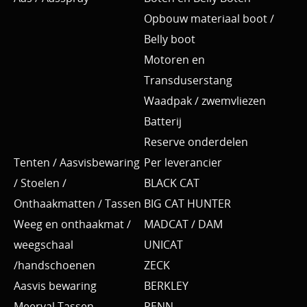
Opbouw materiaal boot /
Belly boot
Motoren en
Transduserstang
Waadpak / zwemvliezen
Batterij
Reserve onderdelen
Tenten / Aasvisbewaring
Per leverancier
/ Stoelen /
BLACK CAT
Onthaakmatten / Tassen
BIG CAT HUNTER
Weeg en onthaakmat /
MADCAT / DAM
weegschaal
UNICAT
/handschoenen
ZECK
Aasvis bewaring
BERKLEY
Meerval Tassen
PENN