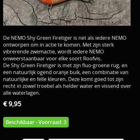
Download area
Boten en Belly / alle Benodigdheden
Tenten / Aasvisbewaring / Stoelen / Onthaakmatten /
PARTNERS
Tassen
De NEMO Shy Green Firetiger is net als iedere NEMO
TIPS, Montages and film
ontworpen om in actie te komen. Met zijn sterk
Per leverancier
vibrerende zwemactie, wordt iedere NEMO
Meerval.shop Pro staff
onweerstaanbaar voor elke soort Roofvis.
Decoratie
De Shy Green Firetiger is met zijn fluo-groene rug, en
You Tube kanaal
een natuurlijk ogend oranje buik, een combinatie van
Kleding
natuurlijke en felle kleuren. Deze komt goed tot zijn
PROMO materiaal
recht in zowel troebel als helder water en vissend over
alle waterlagen.
cadeau bon
€ 9,95
2e hands 2e kans
Beschikbaar - Voorraad: 3