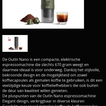
Download area
Boten en Belly / alle Benodigdheden
Tenten / Aasvisbewaring / Stoelen / Onthaakmatten /
PARTNERS
Tassen
TIPS, Montages and film
Per leverancier
Meerval.shop Pro staff
Decoratie
You Tube kanaal
Kleding
De OutIn Nano is een compacte, elektrische
PROMO materiaal
espressomachine die slechts 670 gram weegt en
daarmee ideaal is voor onderweg. Dankzij het stijlvolle,
cadeau bon
bekroonde design en de mogelijkheid om zowel
koffiecapsules als gemalen koffie te gebruiken, is dit een
2e hands 2e kans
veelzijdige keuze voor koffieliefhebbers die ook buiten
de deur van kwaliteit willen genieten.
De pluspunten van de OutIn Nano espressomachine
Elegant design, verkrijgbaar in diverse kleuren