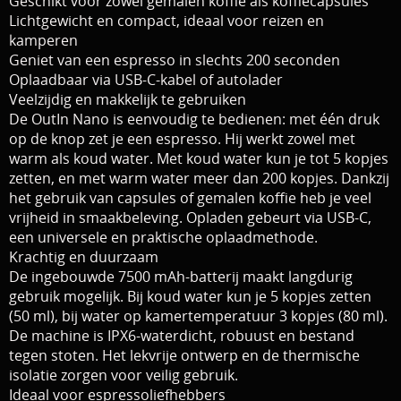
Geschikt voor zowel gemalen koffie als koffiecapsules
Lichtgewicht en compact, ideaal voor reizen en
kamperen
Geniet van een espresso in slechts 200 seconden
Oplaadbaar via USB-C-kabel of autolader
Veelzijdig en makkelijk te gebruiken
De OutIn Nano is eenvoudig te bedienen: met één druk
op de knop zet je een espresso. Hij werkt zowel met
warm als koud water. Met koud water kun je tot 5 kopjes
zetten, en met warm water meer dan 200 kopjes. Dankzij
het gebruik van capsules of gemalen koffie heb je veel
vrijheid in smaakbeleving. Opladen gebeurt via USB-C,
een universele en praktische oplaadmethode.
Krachtig en duurzaam
De ingebouwde 7500 mAh-batterij maakt langdurig
gebruik mogelijk. Bij koud water kun je 5 kopjes zetten
(50 ml), bij water op kamertemperatuur 3 kopjes (80 ml).
De machine is IPX6-waterdicht, robuust en bestand
tegen stoten. Het lekvrije ontwerp en de thermische
isolatie zorgen voor veilig gebruik.
Ideaal voor espressoliefhebbers