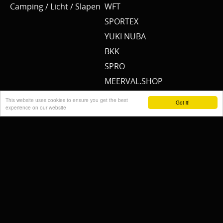
Camping / Licht / Slapen
WFT
SPORTEX
YUKI NUBA
BKK
SPRO
MEERVAL.SHOP
NEMO
This website uses cookies to ensure you get the best
Got it!
experience on our website
CAT SOUNDER
JENZI/ SILURO
PULZBAIT
FISHSTONE
SCOTTY
WHALY
RAILBLAZA
STORMSURE