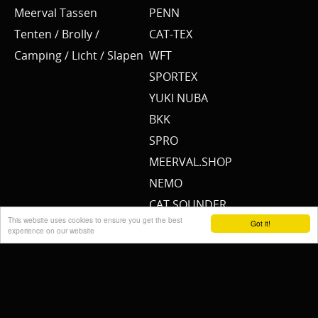
Meerval Tassen
PENN
Tenten / Brolly /
CAT-TEX
Camping / Licht / Slapen
WFT
SPORTEX
YUKI NUBA
BKK
SPRO
MEERVAL.SHOP
NEMO
CAT SOUNDER
This website uses cookies to ensure you get the best
JENZI/ SILURO
Got it!
experience on our website
PULZBAIT
FISHSTONE
SCOTTY
WHALY