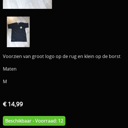
Download area
Boten en Belly / alle Benodigdheden
Tenten / Aasvisbewaring / Stoelen / Onthaakmatten /
PARTNERS
Tassen
TIPS, Montages and film
Per leverancier
Meerval.shop Pro staff
Decoratie
Voorzien van groot logo op de rug en klein op de borst
You Tube kanaal
Kleding
Maten
PROMO materiaal
M
cadeau bon
2e hands 2e kans
€ 14,99
Beschikbaar - Voorraad: 12