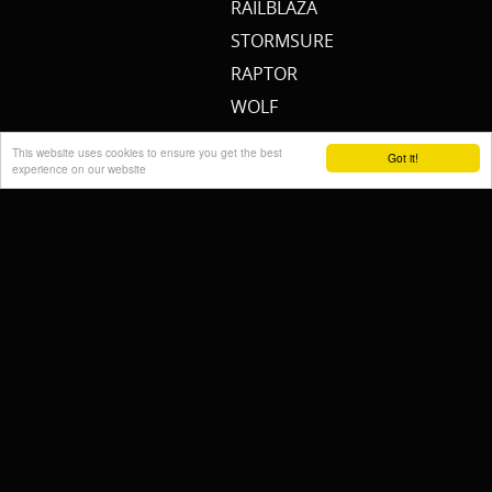
RAILBLAZA
STORMSURE
RAPTOR
WOLF
KALINUX
This website uses cookies to ensure you get the best
Got it!
experience on our website
POWERQUEEN
Cremers Custom Fishing
Gear
FISH MAGNET
RIDGEMONKEY
SPECIAL SILURE
RHINO
12BB
RIVER2SEA
GERBING