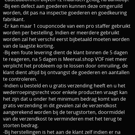
-Bij een de
fect aan goederen kunnen deze omgeruild
Download area
Boten en Belly / alle Benodigdheden
worden, dit pas na inspectie goederen en goedkeuring
fabrikant.
Tenten / Aasvisbewaring / Stoelen / Onthaakmatten /
PARTNERS
-Er kan maar 1 couponcode van een pro staffer gebruikt
worden per bestelling. Indien er meerdere gebruikt
Tassen
TIPS, Montages and film
worden zal het verschil eerst bijbetaald moeten worden
Per leverancier
van de laagste korting.
-Bij een foute levering dient de klant binnen de 5 dagen
Meerval.shop Pro staff
Decoratie
te reageren, na 5 dagen is Meerval.shop VOF niet meer
verplicht het probleem op te lossen door omruiling, de
You Tube kanaal
Kleding
klant dient altijd bij ontvangst de goederen en aantallen
te controleren.
PROMO materiaal
-
Indien u besteld en u gratis verzending heeft en u het
wederroepingsrecht voor enkele producten vraagt kan
cadeau bon
het zijn dat u onder het minimum bedrag komt van de
gratis verzending in dit gevalen zal de verzendkost
2e hands 2e kans
aangerekend worden bij de terugstorten, doormiddel
van de verzendkost te verminderen met het terug te
storten bedrag.
-Bij herstellingen is het aan de klant zelf indien er na