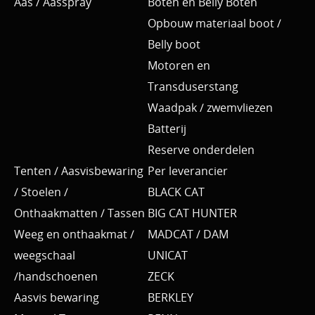
Aas / Aasspray
Boten en Belly Boten
Opbouw materiaal boot /
Belly boot
Motoren en
Transduserstang
Waadpak / zwemvliezen
Batterij
Reserve onderdelen
Tenten / Aasvisbewaring
Per leverancier
/ Stoelen /
BLACK CAT
Onthaakmatten / Tassen
BIG CAT HUNTER
Weeg en onthaakmat /
MADCAT / DAM
weegschaal
UNICAT
/handschoenen
ZECK
Aasvis bewaring
BERKLEY