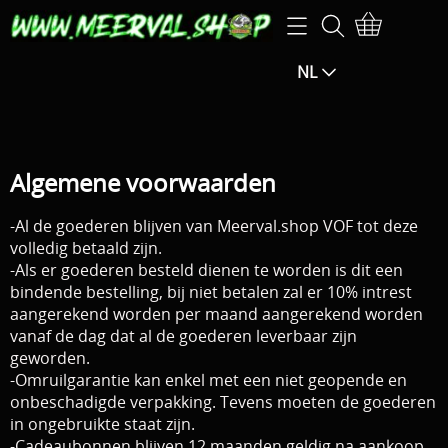
Home
NL
Webshop
SPECIALE AANBIEDINGEN-25% EXTRA op de
Openingsuren
aangegeven prijs (korting zal berekend worden in het
Info
Algemene voorwaarden
winkelmandje)
Mijn account
-Al de goederen blijven van Meerval.shop VOF tot deze
SPECIALE AANBIEDINGEN -15% EXTRA KORTING op de
volledig betaald zijn.
-Als er goederen besteld dienen te worden is dit een
F.B.M.
aangegeven prijs (de korting wordt berekend in het
bindende bestelling, bij niet betalen zal er 10% intrest
aangerekend worden per maand aangerekend worden
winkelmandje)
Exclusive guiding
vanaf de dag dat al de goederen leverbaar zijn
geworden.
Hengels / Molens / Reels
Contact pagina
-Omruilgarantie kan enkel met een niet geopende en
Klein materiaal / Haken
onbeschadigde verpakking. Tevens moeten de goederen
in ongebruikte staat zijn.
Gastenboek
Aas / Kunstaas
-Cadeaubonnen blijven 12 maanden geldig na aankoop.