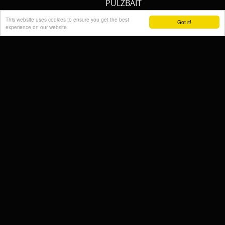
PULZBAIT
FISHSTONE
This website uses cookies to ensure you get the best
Got it!
experience on our website
SCOTTY
WHALY
RAILBLAZA
STORMSURE
RAPTOR
WOLF
KALINUX
POWERQUEEN
Cremers Custom Fishing
Gear
FISH MAGNET
RIDGEMONKEY
SPECIAL SILURE