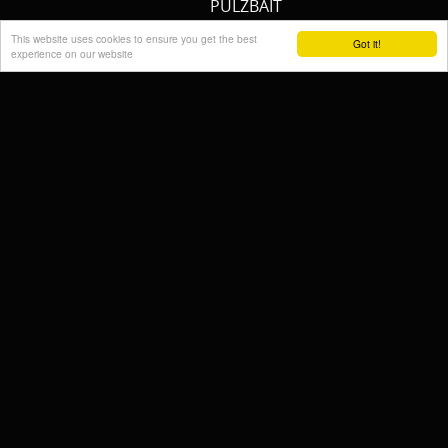
PULZBAIT
FISHSTONE
This website uses cookies to ensure you get the best
Got it!
experience on our website
SCOTTY
WHALY
RAILBLAZA
STORMSURE
RAPTOR
WOLF
KALINUX
POWERQUEEN
Cremers Custom Fishing
Gear
FISH MAGNET
RIDGEMONKEY
SPECIAL SILURE