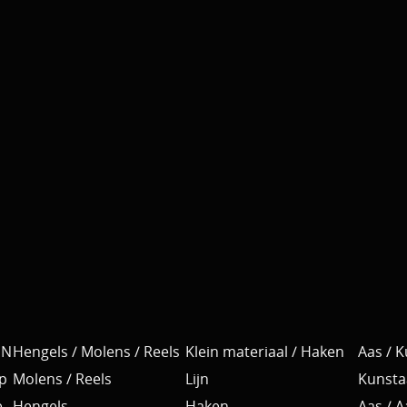
EN
Hengels / Molens / Reels
Klein materiaal / Haken
Aas / 
p
Molens / Reels
Lijn
Kunsta
e
Hengels
Haken
Aas / 