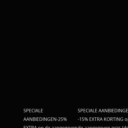
SPECIALE
SPECIALE AANBIEDING
AANBIEDINGEN-25%
-15% EXTRA KORTING o
EXTRA op de aangegeven
de aangegeven prijs (d