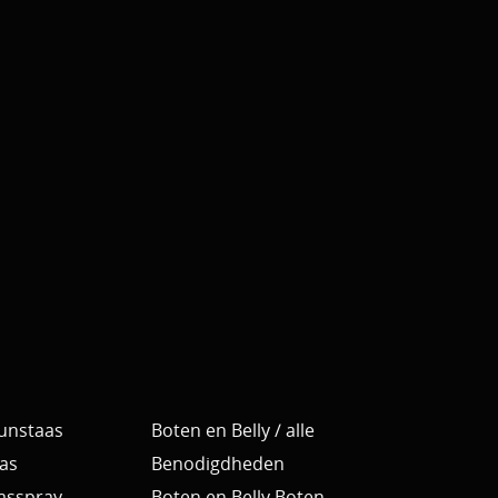
Kunstaas
Boten en Belly / alle
as
Benodigdheden
Aasspray
Boten en Belly Boten