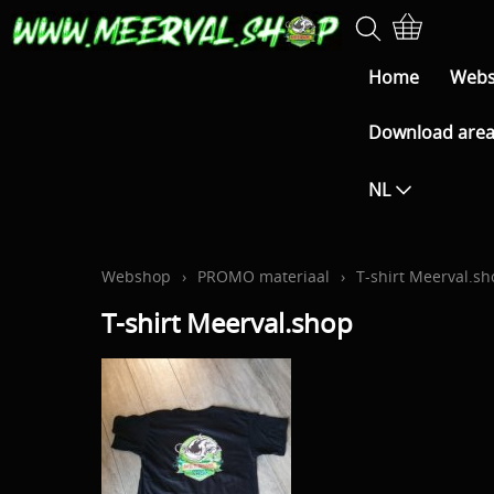
Home
Web
Download are
NL
Webshop
›
PROMO materiaal
›
T-shirt Meerval.s
T-shirt Meerval.shop