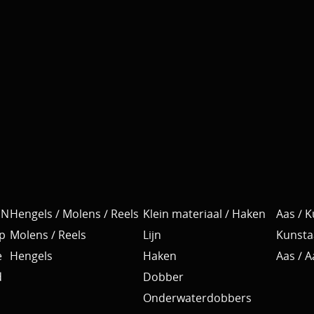
EN
Hengels / Molens / Reels
Klein materiaal / Haken
Aas / 
p
Molens / Reels
Lijn
Kunsta
e
Hengels
Haken
Aas / 
d
Dobber
Onderwaterdobbers