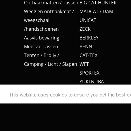
Onthaakmatten / Tassen
BIG CAT HUNTER
Weeg en onthaakmat /
MADCAT / DAM
weegschaal
UNICAT
/handschoenen
ZECK
Aasvis bewaring
BERKLEY
Meerval Tassen
PENN
Tenten / Brolly /
CAT-TEX
Camping / Licht / Slapen
WFT
SPORTEX
YUKI NUBA
BKK
This website uses cookies to ensure you get the best e
SPRO
MEERVAL.SHOP
NEMO
CAT SOUNDER