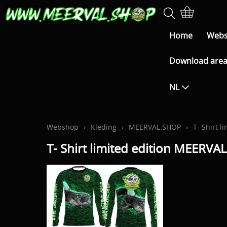
Home
Web
Download are
NL
Webshop
›
Kleding
›
MEERVAL.SHOP
›
T- Shirt 
T- Shirt limited edition MEER